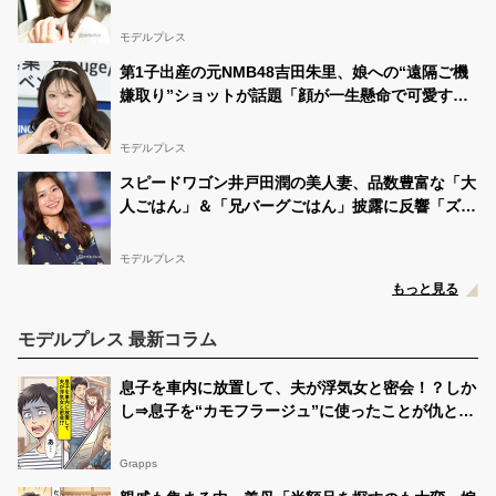
しで微笑ましい」と反響
モデルプレス
第1子出産の元NMB48吉田朱里、娘への“遠隔ご機
嫌取り”ショットが話題「顔が一生懸命で可愛すぎ
る」「素敵なアイデア」と反響
モデルプレス
スピードワゴン井戸田潤の美人妻、品数豊富な「大
人ごはん」＆「兄バーグごはん」披露に反響「ズラ
リと並んでて豪華」「小さい海苔巻きがかわいい」
モデルプレス
もっと見る
モデルプレス 最新コラム
息子を車内に放置して、夫が浮気女と密会！？しか
し⇒息子を“カモフラージュ”に使ったことが仇とな
り…夫「あ…」
Grapps