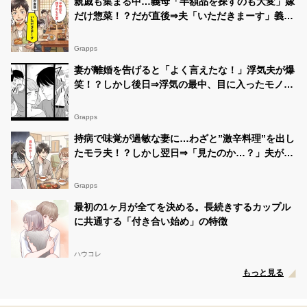
親戚も集まる中…義母「半額品を探すのも大変」嫁
だけ惣菜！？だが直後⇒夫「いただきまーす」義母
「えっ」
Grapps
妻が離婚を告げると「よく言えたな！」浮気夫が爆
笑！？しかし後日⇒浮気の最中、目に入ったモノ
で…パニックに！？
Grapps
持病で味覚が過敏な妻に…わざと”激辛料理”を出し
たモラ夫！？しかし翌日⇒「見たのか…？」夫が震
え出したワケ
Grapps
最初の1ヶ月が全てを決める。長続きするカップル
に共通する「付き合い始め」の特徴
ハウコレ
もっと見る