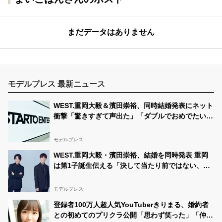
まだデータはありません
モデルプレス 最新ニュース
WEST.重岡大毅＆濱田崇裕、同時結婚発表にネット
衝撃「驚きすぎて声出た」「ダブルでおめでたい」
グループ7人中4人が既婚者に
モデルプレス
WEST.重岡大毅・濱田崇裕、結婚を同時発表 重岡
は第1子誕生伝える「決して当たり前ではない、尊
いものでした」【全文】
モデルプレス
登録者100万人超人気YouTuberきりまる、婚約者
との初めてのプリクラ公開「思わず笑った」「仲良