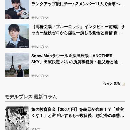
ランクアップ後にチームZメンバー11人で食事へ
「お礼がしたくて」キャスト陣の印象＆ムードメー
カー明かす
モデルプレス
【高橋文哉「ブルーロック」インタビュー前編】サ
ッカー経験ゼロから潔世一演じる覚悟と自信 自分
の中でたどり着いた納得の表現「一番難しいポイン
トでしたが」
モデルプレス
Snow Manラウール＆深澤辰哉「ANOTHER
SKY」出演決定 パリの所属事務所・祖父母と通っ
た武蔵小山…それぞれの思い出の地へ
モデルプレス
もっと見る
モデルプレス 最新コラム
娘の教育資金【300万円】を義母が強奪！？「盾突
くな！」と逆ギレするも⇒数日後、想定外の事態に
顔面蒼白…
愛カツ