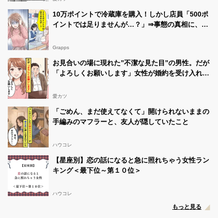
10万ポイントで冷蔵庫を購入！しかし店員「500ポ
イントでは足りませんが…？」⇒事態の真相に、全
身の血の気が引いた話
Grapps
お見合いの場に現れた”不潔な見た目”の男性。だが
「よろしくお願いします」女性が婚約を受け入れた
ワケ
愛カツ
「ごめん、まだ使えてなくて」開けられないままの
手編みのマフラーと、友人が隠していたこと
ハウコレ
【星座別】恋の話になると急に照れちゃう女性ラン
キング＜最下位～第１０位＞
ハウコレ
もっと見る