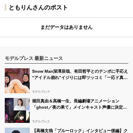
ともりんさんのポスト
まだデータはありません
モデルプレス 最新ニュース
Snow Man深澤辰哉、有田哲平とのテンポに手応え
“アイドル崩れ”イジりには即ツッコミ「一応ド真ん
中を走ってるつもり」【アリフォルニア】
モデルプレス
堀田真由＆高橋一生、長編劇場アニメーション
「ghost／夜の果て」メインキャスト声優に決定
「子どもの頃に抱いていた言葉にはできない沢山の
感情を思い出しました」
モデルプレス
【高橋文哉「ブルーロック」インタビュー後編】ク