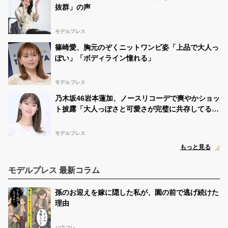
抜群」の声
モデルプレス
篠崎愛、胸元のぞくニットワンピ姿「上品で大人っ
ぽい」「ボディライン憧れる」
モデルプレス
乃木坂46岩本蓮加、ノースリコーデで爽やかショッ
ト披露「大人っぽさと可愛さが完璧に共存してる」
「眩しい」
モデルプレス
もっと見る
モデルプレス 最新コラム
孫のお迎えを嫁に隠した私が、園の前で逃げ続けた
理由
ハウコレ