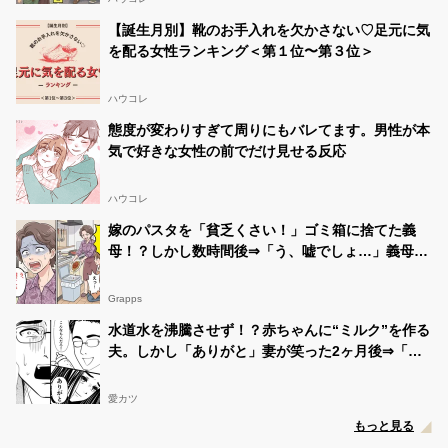
【誕生月別】靴のお手入れを欠かさない♡足元に気
を配る女性ランキング＜第１位〜第３位＞
ハウコレ
態度が変わりすぎて周りにもバレてます。男性が本
気で好きな女性の前でだけ見せる反応
ハウコレ
嫁のパスタを「貧乏くさい！」ゴミ箱に捨てた義
母！？しかし数時間後⇒「う、嘘でしょ…」義母が
青ざめたワケ
Grapps
水道水を沸騰させず！？赤ちゃんに“ミルク”を作る
夫。しかし「ありがと」妻が笑った2ヶ月後⇒「ま
さか…」夫が震えたワケ
愛カツ
もっと見る