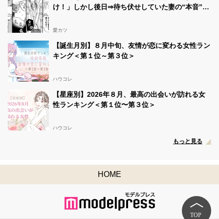
け！」しかし後日⇒待ち伏せしていた妻の“本音”に
「え…」
愛カツ
【誕生月別】８月中旬、友情が恋に変わる女性ラン
キング＜第１位～第３位＞
ハウコレ
【星座別】2026年８月、最高の出会いが訪れる女
性ランキング＜第１位〜第３位＞
ハウコレ
もっと見る
HOME