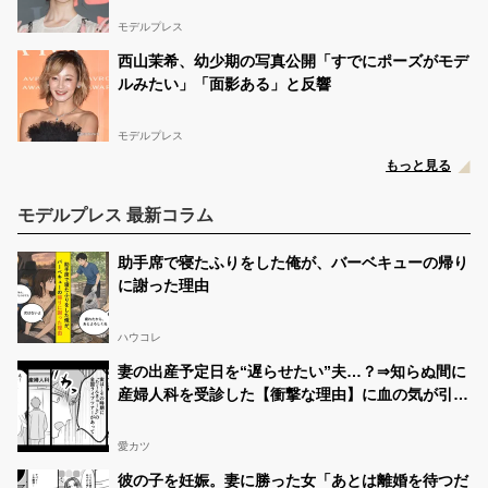
モデルプレス
西山茉希、幼少期の写真公開「すでにポーズがモデ
ルみたい」「面影ある」と反響
モデルプレス
もっと見る
モデルプレス 最新コラム
助手席で寝たふりをした俺が、バーベキューの帰り
に謝った理由
ハウコレ
妻の出産予定日を“遅らせたい”夫…？⇒知らぬ間に
産婦人科を受診した【衝撃な理由】に血の気が引い
た話
愛カツ
彼の子を妊娠。妻に勝った女「あとは離婚を待つだ