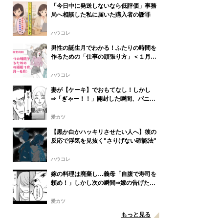
「今日中に発送しないなら低評価」事務
局へ相談した私に届いた購入者の謝罪
ハウコレ
男性の誕生月でわかる！ふたりの時間を
作るための「仕事の頑張り方」＜１月〜
６月＞
ハウコレ
妻が【ケーキ】でおもてなし！しかし
⇒「ぎゃー！！」開封した瞬間、パニッ
クに陥ったワケ
愛カツ
【黒か白かハッキリさせたい人へ】彼の
反応で浮気を見抜く"さりげない確認法"
ハウコレ
嫁の料理は廃棄し…義母「自腹で寿司を
頼め！」しかし次の瞬間⇒嫁の告げた言
葉に、義母は後ずさりし「え…あ…」
愛カツ
もっと見る