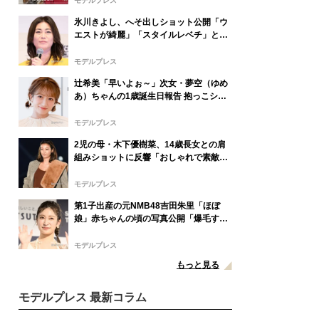
モデルプレス
氷川きよし、へそ出しショット公開「ウ
エストが綺麗」「スタイルレベチ」と絶
賛の声
モデルプレス
辻希美「早いよぉ～」次女・夢空（ゆめ
あ）ちゃんの1歳誕生日報告 抱っこショ
ットに反響「すくすく育ってて嬉しい」
「天使」
モデルプレス
2児の母・木下優樹菜、14歳長女との肩
組みショットに反響「おしゃれで素敵」
「娘さん大人っぽい」
モデルプレス
第1子出産の元NMB48吉田朱里「ほぼ
娘」赤ちゃんの頃の写真公開「爆毛すご
い」「ほっぺがぷくぷくで可愛すぎる」
の声
モデルプレス
もっと見る
モデルプレス 最新コラム