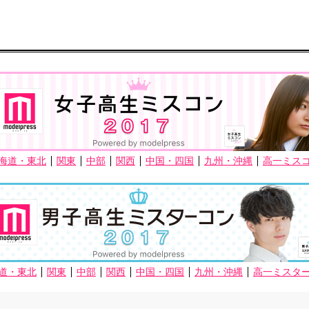
海道・東北
関東
中部
関西
中国・四国
九州・沖縄
高一ミス
道・東北
関東
中部
関西
中国・四国
九州・沖縄
高一ミスタ