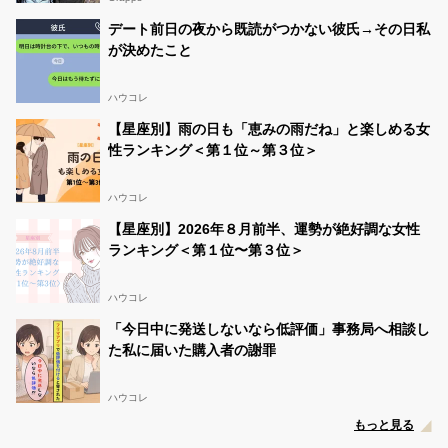
デート前日の夜から既読がつかない彼氏→その日私
が決めたこと
ハウコレ
【星座別】雨の日も「恵みの雨だね」と楽しめる女
性ランキング＜第１位～第３位＞
ハウコレ
【星座別】2026年８月前半、運勢が絶好調な女性
ランキング＜第１位〜第３位＞
ハウコレ
「今日中に発送しないなら低評価」事務局へ相談し
た私に届いた購入者の謝罪
ハウコレ
もっと見る