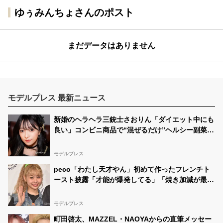
ゆぅみんちょさんのポスト
まだデータはありません
モデルプレス 最新ニュース
新婚のヘラヘラ三銃士さおりん「ダイエット中にも
良い」コンビニ商品で“混ぜるだけ”ヘルシー副菜紹
介「火を使わないの嬉しすぎる」「タンパク質たっ
ぷりで最高」の声
モデルプレス
peco「わたし天才やん」初めて作ったフレンチト
ースト披露「才能が爆発してる」「焼き加減が最
高」と反響
モデルプレス
町田啓太、MAZZEL・NAOYAからの直筆メッセー