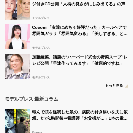
ジ付きCD公開「人柄の良さがにじみ出てる」の声
モデルプレス
Cocomi「友達にめちゃ好評だった」カールヘアで
雰囲気ガラリ「雰囲気変わる」「美しすぎる」と絶
賛の声
モデルプレス
加藤綾菜、話題の“ハーバード式命の野菜スープ”レ
シピ公開「早速作ってみます」「健康的ですね」
モデルプレス
もっと見る
モデルプレス 最新コラム
転んで頭を怪我した娘の…病院の付き添いを夫に依
頼。だが1時間後⇒看護師「お父様が…」1本の電話
で頭が真っ白になった話
Grapps