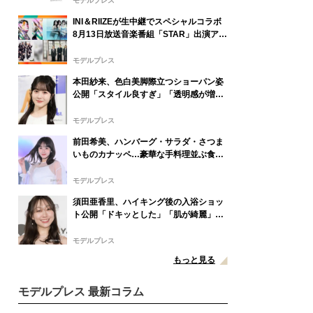
モデルプレス
INI＆RIIZEが生中継でスペシャルコラボ
8月13日放送音楽番組「STAR」出演アー
ティスト発表
モデルプレス
本田紗来、色白美脚際立つショーパン姿
公開「スタイル良すぎ」「透明感が増し
てる」の声
モデルプレス
前田希美、ハンバーグ・サラダ・さつま
いものカナッペ…豪華な手料理並ぶ食卓
公開「全部美味しそう」「盛り付けがお
しゃれ」と絶賛の声
モデルプレス
須田亜香里、ハイキング後の入浴ショッ
ト公開「ドキッとした」「肌が綺麗」と
反響
モデルプレス
もっと見る
モデルプレス 最新コラム