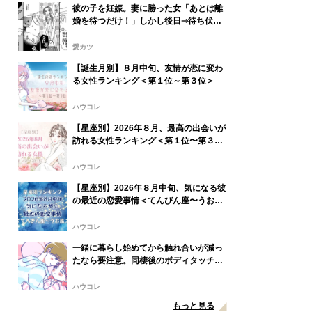
彼の子を妊娠。妻に勝った女「あとは離
婚を待つだけ！」しかし後日⇒待ち伏せ
していた妻の“本音”に「え…」
愛カツ
【誕生月別】８月中旬、友情が恋に変わ
る女性ランキング＜第１位～第３位＞
ハウコレ
【星座別】2026年８月、最高の出会いが
訪れる女性ランキング＜第１位〜第３位
＞
ハウコレ
【星座別】2026年８月中旬、気になる彼
の最近の恋愛事情＜てんびん座〜うお座
＞
ハウコレ
一緒に暮らし始めてから触れ合いが減っ
たなら要注意。同棲後のボディタッチが
関係を左右する
ハウコレ
もっと見る