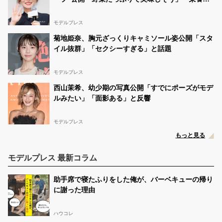
点ですね」と反響
モデルプレス
菊地姫奈、胸元ざっくりキャミソール姿公開「スタ
イル抜群」「セクシーすぎる」と話題
モデルプレス
西山茉希、幼少期の写真公開「すでにポーズがモデ
ルみたい」「面影ある」と反響
モデルプレス
もっと見る
モデルプレス 最新コラム
助手席で寝たふりをした俺が、バーベキューの帰り
に謝った理由
ハウコレ