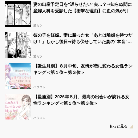
妻の出産予定日を“遅らせたい”夫…？⇒知らぬ間に
産婦人科を受診した【衝撃な理由】に血の気が引い
た話
愛カツ
彼の子を妊娠。妻に勝った女「あとは離婚を待つだ
け！」しかし後日⇒待ち伏せしていた妻の“本音”に
「え…」
愛カツ
【誕生月別】８月中旬、友情が恋に変わる女性ラン
キング＜第１位～第３位＞
ハウコレ
【星座別】2026年８月、最高の出会いが訪れる女
性ランキング＜第１位〜第３位＞
ハウコレ
もっと見る