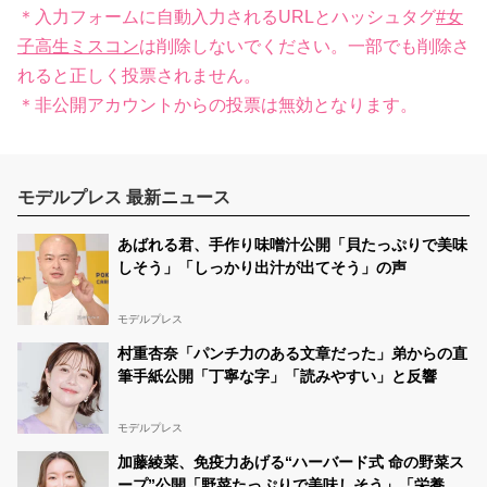
＊入力フォームに自動入力されるURLとハッシュタグ
#女
子高生ミスコン
は削除しないでください。一部でも削除さ
れると正しく投票されません。
＊非公開アカウントからの投票は無効となります。
モデルプレス 最新ニュース
あばれる君、手作り味噌汁公開「貝たっぷりで美味
しそう」「しっかり出汁が出てそう」の声
モデルプレス
村重杏奈「パンチ力のある文章だった」弟からの直
筆手紙公開「丁寧な字」「読みやすい」と反響
モデルプレス
加藤綾菜、免疫力あげる“ハーバード式 命の野菜ス
ープ”公開「野菜たっぷりで美味しそう」「栄養満