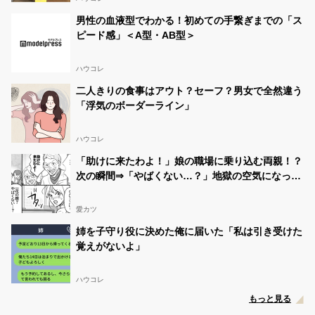
男性の血液型でわかる！初めての手繋ぎまでの「ス
ピード感」＜A型・AB型＞
ハウコレ
二人きりの食事はアウト？セーフ？男女で全然違う
「浮気のボーダーライン」
ハウコレ
「助けに来たわよ！」娘の職場に乗り込む両親！？
次の瞬間⇒「やばくない…？」地獄の空気になった
ワケ
愛カツ
姉を子守り役に決めた俺に届いた「私は引き受けた
覚えがないよ」
ハウコレ
もっと見る