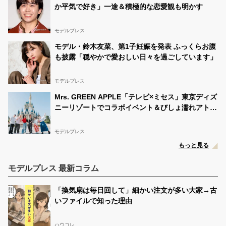
か平気で好き」一途＆積極的な恋愛観も明かす
モデルプレス
モデル・鈴木友菜、第1子妊娠を発表 ふっくらお腹
も披露「穏やかで愛おしい日々を過ごしています」
モデルプレス
Mrs. GREEN APPLE「テレビ×ミセス」東京ディズ
ニーリゾートでコラボイベント＆びしょ濡れアトラ
クション満喫 これからの夢語る貴重トークも
モデルプレス
もっと見る
モデルプレス 最新コラム
「換気扇は毎日回して」細かい注文が多い大家→古
いファイルで知った理由
ハウコレ