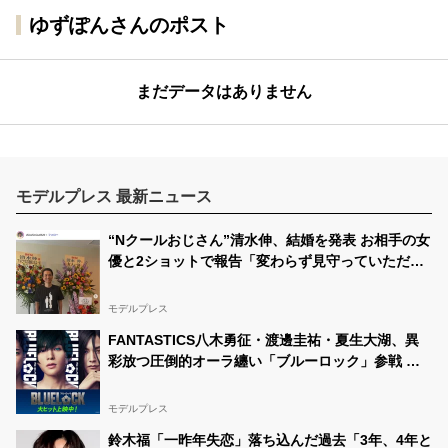
ゆずぽんさんのポスト
まだデータはありません
モデルプレス 最新ニュース
“Nクールおじさん”清水伸、結婚を発表 お相手の女
優と2ショットで報告「変わらず見守っていただけ
たら嬉しい」
モデルプレス
FANTASTICS八木勇征・渡邊圭祐・夏生大湖、異
彩放つ圧倒的オーラ纏い「ブルーロック」参戦 全
国5大都市5劇場での応援上映開催
モデルプレス
鈴木福「一昨年失恋」落ち込んだ過去「3年、4年と