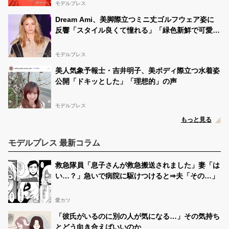
モデルプレス
Dream Ami、美脚際立つミニ丈ゴルフウェア姿に
反響「スタイル良くて憧れる」「緑色新鮮で可愛
い」
モデルプレス
美人気象予報士・吉井明子、美ボディ際立つ水着姿
公開「ドキッとした」「理想的」の声
モデルプレス
もっと見る
モデルプレス 最新コラム
救急隊員「息子さんが救急搬送されました」妻「は
い…？」急いで病院に駆けつけると⇒夫「その…」
愛カツ
「彼氏がいるのに別の人が気になる…」その気持ち
とどう向き合えばいいのか