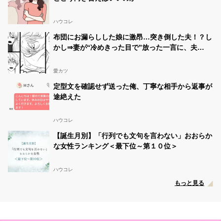
ハウコレ
布団にお漏らしした娘に激昂…突き倒した夫！？し
かし⇒妻が“冷めきった目で”放った一言に、夫
「は…？」
愛カツ
定型文を確認せず送った俺、丁寧な相手から返事が
途絶えた
ハウコレ
【誕生月別】「行列でも文句を言わない」おおらか
な女性ランキング＜最下位～第１０位＞
ハウコレ
もっと見る