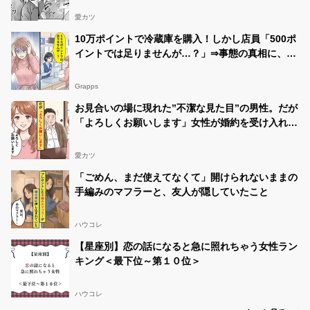
愛カツ
10万ポイントで冷蔵庫を購入！しかし店員「500ポ
イントでは足りませんが…？」⇒事態の真相に、全
身の血の気が引いた話
Grapps
お見合いの場に現れた”不潔な見た目”の男性。だが
「よろしくお願いします」女性が婚約を受け入れた
ワケ
愛カツ
「ごめん、まだ使えてなくて」開けられないままの
手編みのマフラーと、友人が隠していたこと
ハウコレ
【星座別】恋の話になると急に照れちゃう女性ラン
キング＜最下位～第１０位＞
ハウコレ