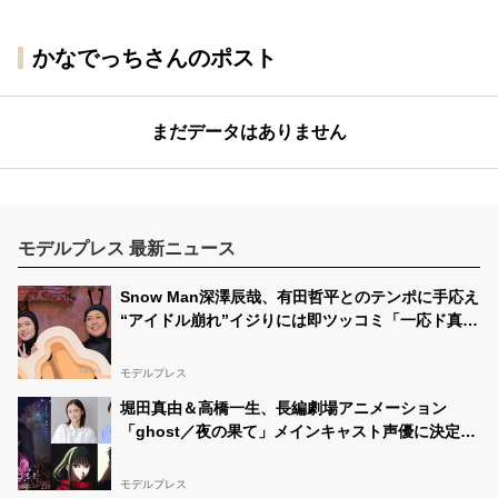
かなでっちさんのポスト
まだデータはありません
モデルプレス 最新ニュース
Snow Man深澤辰哉、有田哲平とのテンポに手応え
“アイドル崩れ”イジりには即ツッコミ「一応ド真ん
中を走ってるつもり」【アリフォルニア】
モデルプレス
堀田真由＆高橋一生、長編劇場アニメーション
「ghost／夜の果て」メインキャスト声優に決定
「子どもの頃に抱いていた言葉にはできない沢山の
感情を思い出しました」
モデルプレス