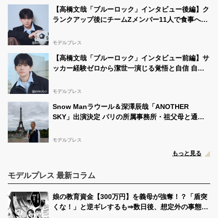
【高橋文哉「ブルーロック」インタビュー後編】ク
ランクアップ後にチームZメンバー11人で食事へ
「お礼がしたくて」キャスト陣の印象＆ムードメー
カー明かす
モデルプレス
【高橋文哉「ブルーロック」インタビュー前編】サ
ッカー経験ゼロから潔世一演じる覚悟と自信 自分
の中でたどり着いた納得の表現「一番難しいポイン
トでしたが」
モデルプレス
Snow Manラウール＆深澤辰哉「ANOTHER
SKY」出演決定 パリの所属事務所・祖父母と通っ
た武蔵小山…それぞれの思い出の地へ
モデルプレス
もっと見る
モデルプレス 最新コラム
娘の教育資金【300万円】を義母が強奪！？「盾突
くな！」と逆ギレするも⇒数日後、想定外の事態に
顔面蒼白…