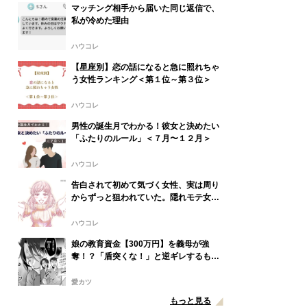
マッチング相手から届いた同じ返信で、
私が冷めた理由
ハウコレ
【星座別】恋の話になると急に照れちゃ
う女性ランキング＜第１位～第３位＞
ハウコレ
男性の誕生月でわかる！彼女と決めたい
「ふたりのルール」＜７月〜１２月＞
ハウコレ
告白されて初めて気づく女性、実は周り
からずっと狙われていた。隠れモテ女子
の意外な日常
ハウコレ
娘の教育資金【300万円】を義母が強
奪！？「盾突くな！」と逆ギレするも⇒
数日後、想定外の事態に顔面蒼白…
愛カツ
もっと見る