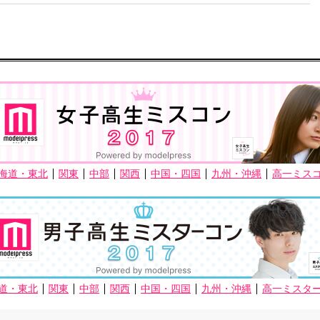
海道・東北
関東
中部
関西
中国・四国
九州・沖縄
高一ミス
道・東北
関東
中部
関西
中国・四国
九州・沖縄
高一ミスタ