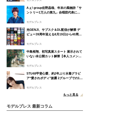
モデルプレス
Aぇ! group佐野晶哉、年末の風物詩「サ
ントリー1万人の第九」合唱団代表に就
任 3か月のレッスン経て本番に臨む
モデルプレス
光GENJI、サブスク＆DL配信が解禁 デ
ビュー39周年迎える8月19日から40周年
まで1年かけてリリース当時の日付に順
次配信予定
モデルプレス
中島裕翔、初写真展スタート 展示されて
いない未公開カット解禁【本人コメン
ト】
モデルプレス
STU48甲斐心愛、約2年ぶり水着グラビ
ア“愛されボディ”披露 2グループでの1期
生経験・センターへの思い語る
モデルプレス
もっと見る
モデルプレス 最新コラム