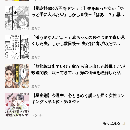
【慰謝料600万円をドンッ！】夫を奪った女が「や
っと手に入れた♡」しかし直後⇒「はあ！？」思い
もよらない事態に！？
愛カツ
「激うまなんだよ～」赤ちゃんのおやつまで食い尽
くした夫。しかし数日後⇒“夫だけ”青ざめたワ
ケ！？
愛カツ
「無能嫁は出ていけ」家から追い出した義母！だが
数週間後「戻ってきて…」嫁の価値を理解した話
愛カツ
【星座別】今週中、心ときめく誘いが届く女性ラン
キング＜第１位～第３位＞
ハウコレ
もっと見る