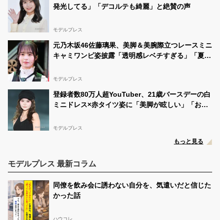
発光してる」「デコルテも綺麗」と絶賛の声
モデルプレス
元乃木坂46佐藤璃果、美脚＆美腕際立つレースミニ
キャミワンピ姿披露「透明感レベチすぎる」「夏の
妖精」と反響
モデルプレス
登録者数80万人超YouTuber、21歳バースデーの白
ミニドレス×赤タイツ姿に「美脚が眩しい」「おし
ゃれで可愛すぎ」と絶賛の声
モデルプレス
もっと見る
モデルプレス 最新コラム
同僚を飲み会に誘わない自分を、気遣いだと信じた
かった話
ハウコレ