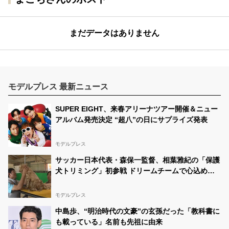
まだデータはありません
モデルプレス 最新ニュース
SUPER EIGHT、来春アリーナツアー開催＆ニュー
アルバム発売決定 “超八”の日にサプライズ発表
モデルプレス
サッカー日本代表・森保一監督、相葉雅紀の「保護
犬トリミング」初参戦 ドリームチームで心込めて
挑む【24時間テレビ49】
モデルプレス
中島歩、“明治時代の文豪”の玄孫だった「教科書に
も載っている」名前も先祖に由来