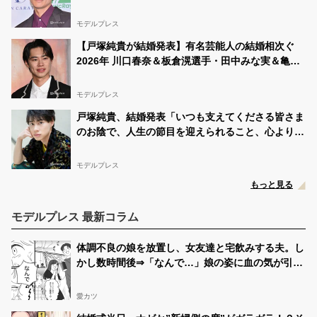
モデルプレス
【戸塚純貴が結婚発表】有名芸能人の結婚相次ぐ
2026年 川口春奈＆板倉滉選手・田中みな実＆亀梨
和也・新木優子＆中島裕翔ほか
モデルプレス
戸塚純貴、結婚発表「いつも支えてくださる皆さま
のお陰で、人生の節目を迎えられること、心より感
謝しております」【全文】
モデルプレス
もっと見る
モデルプレス 最新コラム
体調不良の娘を放置し、女友達と宅飲みする夫。し
かし数時間後⇒「なんで…」娘の姿に血の気が引い
たワケ…
愛カツ