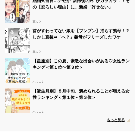
結婚式当日…ナゼか”新婦側の席”がガラガラ！？そ
の【恐ろしい理由】に…新婦「許せない」
愛カツ
首がすわってない娘を【ブンブン】揺らす義母！？
しかし直後⇒「へ？」義母がフリーズしたワケ
愛カツ
【星座別】この夏、素敵な出会いがある♡女性ラン
キング＜第１位〜第３位＞
ハウコレ
【誕生月別】８月中旬、褒められることが増える女
性ランキング＜第１位～第３位＞
ハウコレ
もっと見る