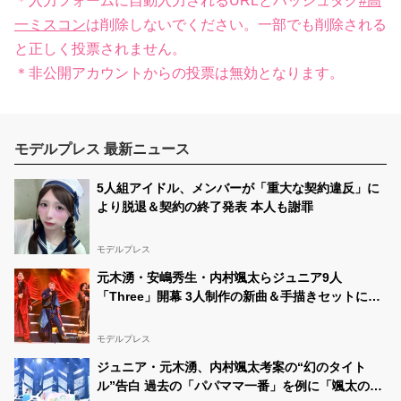
＊入力フォームに自動入力されるURLとハッシュタグ
#高
一ミスコン
は削除しないでください。一部でも削除される
と正しく投票されません。
＊非公開アカウントからの投票は無効となります。
モデルプレス 最新ニュース
5人組アイドル、メンバーが「重大な契約違反」に
より脱退＆契約の終了発表 本人も謝罪
モデルプレス
元木湧・安嶋秀生・内村颯太らジュニア9人
「Three」開幕 3人制作の新曲＆手描きセットに込
めた想い「もっと前に進んで夢を掴みたい」【ゲネ
プロレポ】
モデルプレス
ジュニア・元木湧、内村颯太考案の“幻のタイト
ル”告白 過去の「パパママ一番」を例に「颯太の作