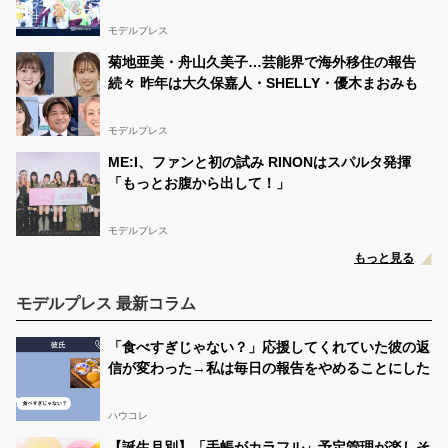
戦は成功」【Three】
モデルプレス
菊地亜美・舟山久美子…芸能界で海外移住の報告
続々 昨年は大久保嘉人・SHELLY・優木まおみも
モデルプレス
ME:I、ファンと初の試み RINONはスパルタ発揮
「もっとお腹から出して！」
モデルプレス
もっと見る
モデルプレス 最新コラム
「食べすぎじゃない？」応援してくれていた彼の返
信が変わった→私は毎日の報告をやめることにした
ハウコレ
【誕生月別】「手帳がカラフル」予定管理が楽しそ