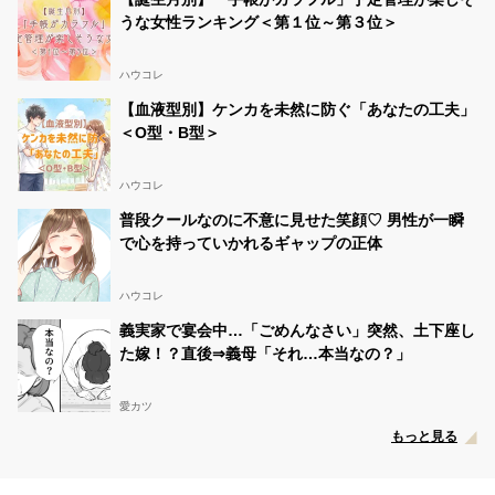
うな女性ランキング＜第１位～第３位＞
ハウコレ
【血液型別】ケンカを未然に防ぐ「あなたの工夫」
＜O型・B型＞
ハウコレ
普段クールなのに不意に見せた笑顔♡ 男性が一瞬
で心を持っていかれるギャップの正体
ハウコレ
義実家で宴会中…「ごめんなさい」突然、土下座し
た嫁！？直後⇒義母「それ…本当なの？」
愛カツ
もっと見る