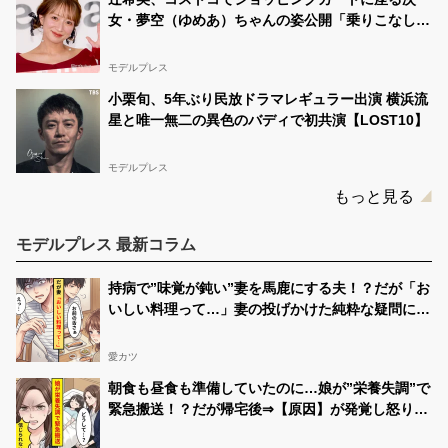
女・夢空（ゆめあ）ちゃんの姿公開「乗りこなして
る感じが可愛すぎ」「成長を感じる」の声
モデルプレス
小栗旬、5年ぶり民放ドラマレギュラー出演 横浜流
星と唯一無二の異色のバディで初共演【LOST10】
モデルプレス
もっと見る
モデルプレス 最新コラム
持病で”味覚が鈍い”妻を馬鹿にする夫！？だが「お
いしい料理って…」妻の投げかけた純粋な疑問に…
夫「えっ」
愛カツ
朝食も昼食も準備していたのに…娘が”栄養失調”で
緊急搬送！？だが帰宅後⇒【原因】が発覚し怒りで
震えた話