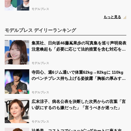
てて神」「恭平繋がり？」
モデルプレス
もっと見る
モデルプレス デイリーランキング
集英社、日向坂46藤嶌果歩の写真集を巡り声明発表
注意喚起も「必要に応じて法的措置を含む対応を検
討」
モデルプレス
寺田心、週6ジム通いで体重62kg→82kgに 110kg
のベンチプレス持ち上げる姿披露「胸板の厚みすご
い」「かっこいい」と反響
モデルプレス
広末涼子、病名公表を決断した次男からの言葉「言
い訳にするのも嫌だった」「言うべきか迷った」
モデルプレス
辻希美、コストコでショッピングカートに座る次