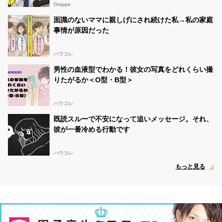
Grapps
面識のないママに親しげにされ続けた私→私の家庭
事情が原因だった
ハウコレ
男性の血液型でわかる！彼女の写真をどれくらい撮
りたがるか＜O型・B型＞
ハウコレ
既読スルーで不安になって追いメッセージ。それ、
彼が一番冷める行動です
ハウコレ
もっと見る