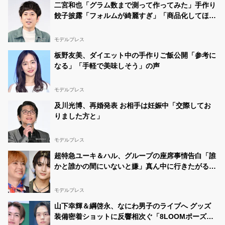
二宮和也「グラム数まで測って作ってみた」手作り
餃子披露「フォルムが綺麗すぎ」「商品化してほし
い」の声
モデルプレス
板野友美、ダイエット中の手作りご飯公開「参考に
なる」「手軽で美味しそう」の声
モデルプレス
及川光博、再婚発表 お相手は妊娠中「交際してお
りました方と」
モデルプレス
超特急ユーキ＆ハル、グループの座席事情告白「誰
かと誰かの間にいないと嫌」真ん中に行きたがるメ
ンバーとは
モデルプレス
山下幸輝＆綱啓永、なにわ男子のライブへ グッズ
装備密着ショットに反響相次ぐ「8LOOMポーズし