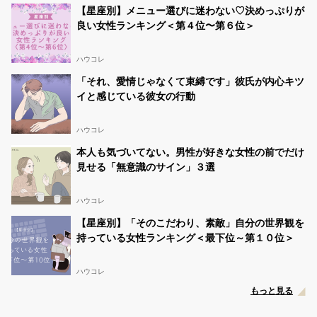
【星座別】メニュー選びに迷わない♡決めっぷりが
良い女性ランキング＜第４位〜第６位＞
ハウコレ
「それ、愛情じゃなくて束縛です」彼氏が内心キツ
イと感じている彼女の行動
ハウコレ
本人も気づいてない。男性が好きな女性の前でだけ
見せる「無意識のサイン」３選
ハウコレ
【星座別】「そのこだわり、素敵」自分の世界観を
持っている女性ランキング＜最下位～第１０位＞
ハウコレ
もっと見る