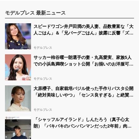
モデルプレス 最新ニュース
スピードワゴン井戸田潤の美人妻、品数豊富な「大
人ごはん」＆「兄バーグごはん」披露に反響「ズラ
リと並んでて豪華」「小さい海苔巻きがかわいい」
モデルプレス
サッカー柿谷曜一朗選手の妻・丸高愛実、家族5人
での小浜島満喫ショット公開「お揃いのお洋服可愛
い」「美男美女揃い」と反響
モデルプレス
大原櫻子、自家栽培バジル使った手作りパスタ公開
「絶対美味しいやつ」「センス良すぎる」と絶賛の
声
モデルプレス
「シャッフルアイランド」しんたろう（真子心太
朗）「バキバキのパンパンマンだった2年前」肉体
美際立つ上裸ショット公開「彫刻みたい」「思わず
見惚れちゃいます」の声