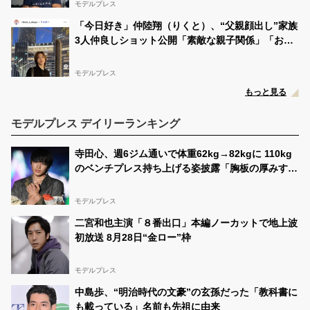
モデルプレス
「今日好き」仲陸翔（りくと）、“父親顔出し”家族
3人仲良しショット公開「素敵な親子関係」「お父
さん面白すぎる」の声
モデルプレス
もっと見る
モデルプレス デイリーランキング
寺田心、週6ジム通いで体重62kg→82kgに 110kg
のベンチプレス持ち上げる姿披露「胸板の厚みすご
い」「かっこいい」と反響
モデルプレス
二宮和也主演「８番出口」本編ノーカットで地上波
初放送 8月28日“金ロー”枠
モデルプレス
中島歩、“明治時代の文豪”の玄孫だった「教科書に
も載っている」名前も先祖に由来