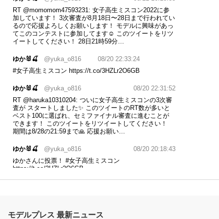
RT
@momomom47593231
: 女子高生ミスコン2022に参
加しています！ 3次審査が8月18日〜28日まで行われてい
るので応援よろしくお願いします！ モデルに興味があっ
てこのコンテストに参加してます☺️ このツイートをリツ
イートしてください！ 28日21時59分…
ゆか🐰🍒
@yuka_o816
08/20 22:33:24
#女子高生ミスコン
https://t.co/3HZLr2O6GB
ゆか🐰🍒
@yuka_o816
08/20 22:31:52
RT
@haruka10310204
: ついに女子高生ミスコンの3次審
査が スタートしました✨ このツイートのRT数が多いと
ベスト100に選ばれ、セミファイナル審査に進むことが
できます！ このツイートをリツイートしてください！
期間は8/28の21:59まで🙏 応援お願い…
ゆか🐰🍒
@yuka_o816
08/20 20:18:43
ゆかさんに投票！
#女子高生ミスコン
https://t.co/3HZLr2O6GB
ゆか🐰🍒
@yuka_o816
08/20 19:55:32
-女子高生ミスコン2022- ついに3次審査が始まりまし
た！ 期間:8/18(木)～8/28(日) 21:59分 このツイートを沢
山RTしてください🥲❕引用RTもカウントされますよ😽 ⬇️
モデルプレス 最新ニュース