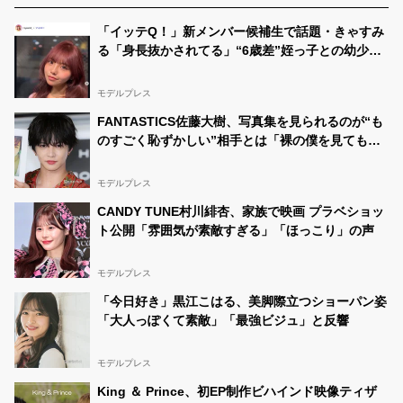
投票の方も是非お願い致しますᐡ ߹𖥦߹ ᐡ
https://t.co/3HZLr2O6GB
#女子高生ミスコン
#ミクチャ
「イッテQ！」新メンバー候補生で話題・きゃすみ
#拡散希望
#相互RT
https://t.co/xElR9vfz40
る「身長抜かされてる」“6歳差”姪っ子との幼少期
＆現在の2ショット公開「姉妹にしか見えない」
「共演エモい」の声
モデルプレス
FANTASTICS佐藤大樹、写真集を見られるのが“も
のすごく恥ずかしい”相手とは「裸の僕を見てもら
う機会が最近はない」【In Motion】
モデルプレス
CANDY TUNE村川緋杏、家族で映画 プラベショッ
ト公開「雰囲気が素敵すぎる」「ほっこり」の声
モデルプレス
「今日好き」黒江こはる、美脚際立つショーパン姿
「大人っぽくて素敵」「最強ビジュ」と反響
モデルプレス
King ＆ Prince、初EP制作ビハインド映像ティザ