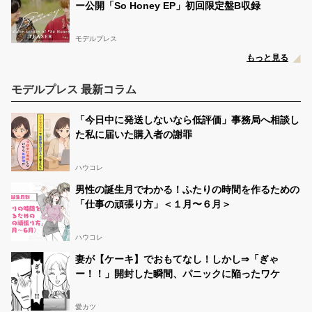
ー公開「So Honey EP」初回限定盤B収録
モデルプレス
もっと見る
モデルプレス 最新コラム
「今日中に発送しないなら低評価」事務局へ相談し
た私に届いた購入者の謝罪
ハウコレ
男性の誕生月でわかる！ふたりの時間を作るための
「仕事の頑張り方」＜１月〜６月＞
ハウコレ
妻が【ケーキ】でおもてなし！しかし⇒「ぎゃ
ー！！」開封した瞬間、パニックに陥ったワケ
愛カツ