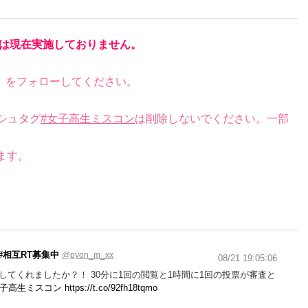
は現在実施しておりません。
）をフォローしてください。
シュタグ
#女子高生ミスコン
は削除しないでください。一部
ます。
⚠️#相互RT募集中
@pyon_m_xx
08/21 19:05:06
してくれましたか？！ 30分に1回の閲覧と1時間に1回の投票が審査と
女子高生ミスコン
https://t.co/92fh18tqmo