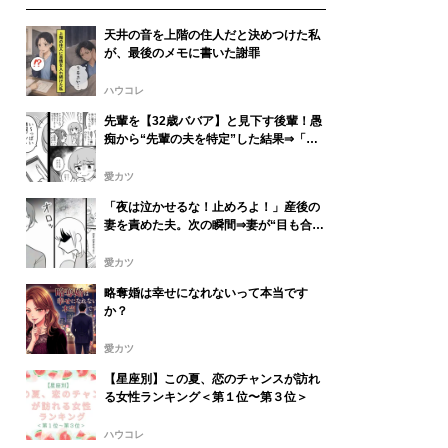
天井の音を上階の住人だと決めつけた私
が、最後のメモに書いた謝罪
ハウコレ
先輩を【32歳ババア】と見下す後輩！愚
痴から“先輩の夫を特定”した結果⇒「悪
くないじゃん」最悪の事態を招いた話
愛カツ
「夜は泣かせるな！止めろよ！」産後の
妻を責めた夫。次の瞬間⇒妻が“目も合わ
せず”告げた言葉に…愕然！？
愛カツ
略奪婚は幸せになれないって本当です
か？
愛カツ
【星座別】この夏、恋のチャンスが訪れ
る女性ランキング＜第１位〜第３位＞
ハウコレ