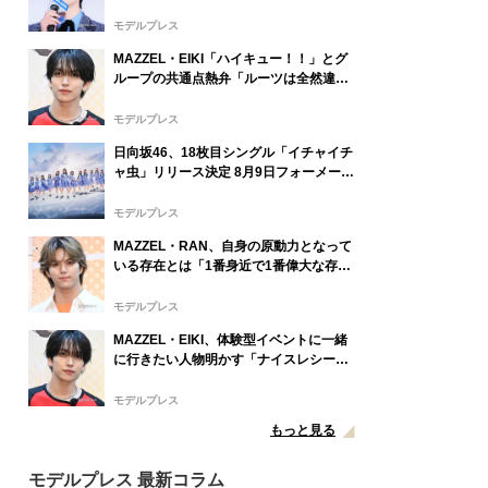
ロック】
モデルプレス
MAZZEL・EIKI「ハイキュー！！」とグ
ループの共通点熱弁「ルーツは全然違う
んですけど」
モデルプレス
日向坂46、18枚目シングル「イチャイチ
ャ虫」リリース決定 8月9日フォーメーシ
ョン発表へ
モデルプレス
MAZZEL・RAN、自身の原動力となって
いる存在とは「1番身近で1番偉大な存
在」
モデルプレス
MAZZEL・EIKI、体験型イベントに一緒
に行きたい人物明かす「ナイスレシーブ
するまで終わらない」
モデルプレス
もっと見る
モデルプレス 最新コラム