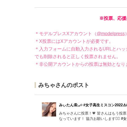
※投票、応援
＊モデルプレスXアカウント（
@modelpress
＊X投票にはXアカウントが必要です。
＊入力フォームに自動入力されるURLとハッ
でも削除されると正しく投票されません。
＊非公開アカウントからの投票は無効となり
みちゃさんのポスト
みぃたん🦋𓈒𓂂𓏸 #女子高生ミスコン2022
みちゃさんに投票！💗 皆さんはもう投票
なっています！ 協力お願いします🙇‍♀️
#