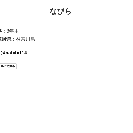
なびら
年：
3年生
道府県：
神奈川県
@nabibi114