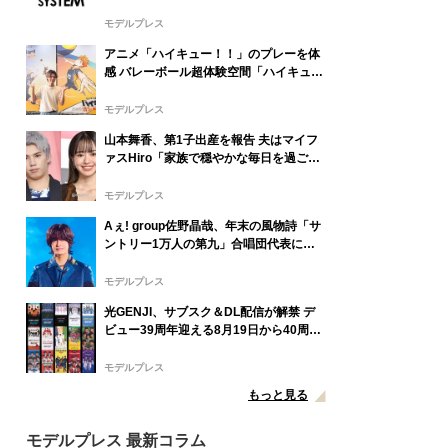
の挑戦を本格化」
モデルプレス
アニメ「ハイキュー！！」のプレーを体
感 バレーボール超体験空間「ハイキュ
ー！！オンザコート」東京上陸 橘大地が
現場潜入
モデルプレス
山本舞香、第1子出産を報告 夫はマイフ
ァスHiro「家族で穏やかな毎日を過ごし
ています」
モデルプレス
Aぇ! group佐野晶哉、年末の風物詩「サ
ントリー1万人の第九」合唱団代表に就
任 3か月のレッスン経て本番に臨む
モデルプレス
光GENJI、サブスク＆DL配信が解禁 デ
ビュー39周年迎える8月19日から40周年
まで1年かけてリリース当時の日付に順
次配信予定
モデルプレス
もっと見る
モデルプレス 最新コラム