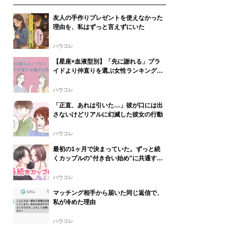
友人の手作りプレゼントを使えなかった
理由を、私はずっと言えずにいた
ハウコレ
【星座×血液型別】「先に謝れる」プラ
イドより仲直りを選ぶ女性ランキング＜
第１位〜第３位＞
ハウコレ
「正直、あれは引いた…」彼が口には出
さないけどリアルに幻滅した彼女の行動
ハウコレ
最初の1ヶ月で決まっていた。ずっと続
くカップルの"付き合い始め"に共通する
3つの行動
ハウコレ
マッチング相手から届いた同じ返信で、
私が冷めた理由
ハウコレ