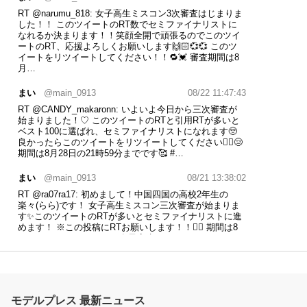
RT
@narumu_818
: 女子高生ミスコン3次審査はじまりま
した！！ このツイートのRT数でセミファイナリストに
なれるか決まります！！笑顔全開で頑張るのでこのツイ
ートのRT、応援よろしくお願いします🙌🏻💞💞 このツ
イートをリツイートしてください！！🔁💓 審査期間は8
月…
まい
@main_0913
08/22 11:47:43
RT
@CANDY_makaronn
: いよいよ今日から三次審査が
始まりました！♡ このツイートのRTと引用RTが多いと
ベスト100に選ばれ、セミファイナリストになれます🥺
良かったらこのツイートをリツイートしてください🙇‍♂️😢
期間は8月28日の21時59分までです🥰
#…
まい
@main_0913
08/21 13:38:02
RT
@ra07ra17
: 初めまして！中国四国の高校2年生の
楽々(らら)です！ 女子高生ミスコン三次審査が始まりま
す✨このツイートのRTが多いとセミファイナリストに進
めます！ ※この投稿にRTお願いします！！🙇‍♀️ 期間は8
月28日21:59までです。
#女子高生ミスコ…
まい
@main_0913
08/18 21:57:50
はじめまして🌸 女子高生ミスコン2022にエントリーさせ
ていただいているまいと申します！ このツイートが目に
モデルプレス 最新ニュース
止まった方、ぜひとも このツイートをリツイートしてく