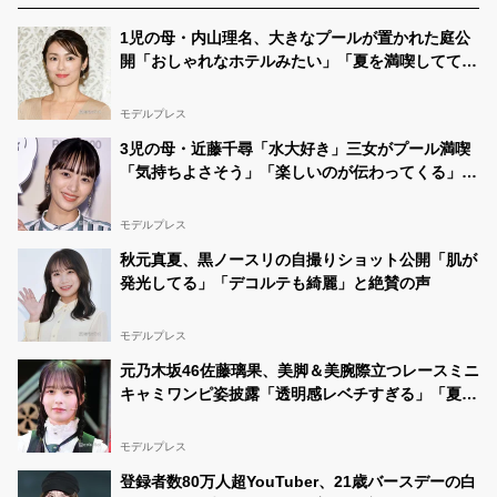
ださい！ 応援よろしくお願いします🙏✨
#女子高生ミス
コン
#女子高生ミスコン2022
https://t.co/8fGrp9IQz2
1児の母・内山理名、大きなプールが置かれた庭公
開「おしゃれなホテルみたい」「夏を満喫してて素
敵」と反響
モデルプレス
3児の母・近藤千尋「水大好き」三女がプール満喫
「気持ちよさそう」「楽しいのが伝わってくる」の
声
モデルプレス
秋元真夏、黒ノースリの自撮りショット公開「肌が
発光してる」「デコルテも綺麗」と絶賛の声
モデルプレス
元乃木坂46佐藤璃果、美脚＆美腕際立つレースミニ
キャミワンピ姿披露「透明感レベチすぎる」「夏の
妖精」と反響
モデルプレス
登録者数80万人超YouTuber、21歳バースデーの白