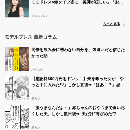
ミニドレス×赤タイツ姿に「美脚が眩しい」「おし
ゃれで可愛すぎ」と絶賛の声
モデルプレス
もっと見る
モデルプレス 最新コラム
同僚を飲み会に誘わない自分を、気遣いだと信じた
かった話
ハウコレ
【慰謝料600万円をドンッ！】夫を奪った女が「や
っと手に入れた♡」しかし直後⇒「はあ！？」思い
もよらない事態に！？
愛カツ
「激うまなんだよ～」赤ちゃんのおやつまで食い尽
くした夫。しかし数日後⇒“夫だけ”青ざめたワ
ケ！？
愛カツ