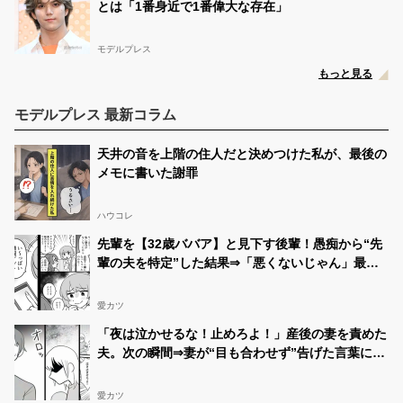
とは「1番身近で1番偉大な存在」
モデルプレス
もっと見る
モデルプレス 最新コラム
天井の音を上階の住人だと決めつけた私が、最後の
メモに書いた謝罪
ハウコレ
先輩を【32歳ババア】と見下す後輩！愚痴から“先
輩の夫を特定”した結果⇒「悪くないじゃん」最悪
の事態を招いた話
愛カツ
「夜は泣かせるな！止めろよ！」産後の妻を責めた
夫。次の瞬間⇒妻が“目も合わせず”告げた言葉に…
愕然！？
愛カツ