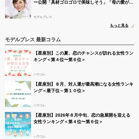
ー公開「具材ゴロゴロで美味しそう」「母の愛が隠
し味」と反響
モデルプレス
もっと見る
モデルプレス 最新コラム
【星座別】この夏、恋のチャンスが訪れる女性ラン
キング＜第４位〜第６位＞
ハウコレ
【星座別】８月、対人運が最高潮になる女性ランキ
ング＜最下位～第１０位＞
ハウコレ
【星座別】2026年８月中旬、恋の急展開を迎える
女性ランキング＜第４位〜第６位＞
ハウコレ