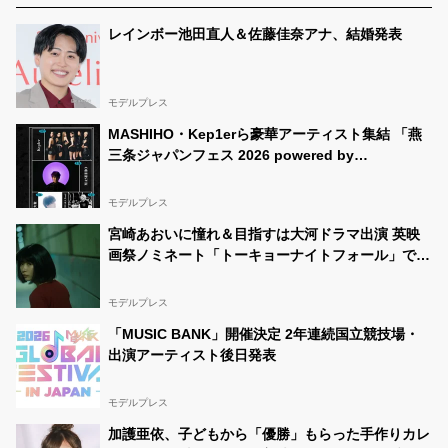
レインボー池田直人＆佐藤佳奈アナ、結婚発表
モデルプレス
MASHIHO・Kep1erら豪華アーティスト集結 「燕
三条ジャパンフェス 2026 powered by
LANDCON」開催決定
モデルプレス
宮崎あおいに憧れ＆目指すは大河ドラマ出演 英映
画祭ノミネート「トーキョーナイトフォール」で存
在感発揮した葵うたの、演じた“孤独”に共感【注目
の人物】
モデルプレス
「MUSIC BANK」開催決定 2年連続国立競技場・
出演アーティスト後日発表
モデルプレス
加護亜依、子どもから「優勝」もらった手作りカレ