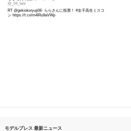
@_04_lala
RT
@gekiokoryuji06
: ららさんに投票！
#女子高生ミスコ
ン
https://t.co/m4lRu9aVWp
モデルプレス 最新ニュース