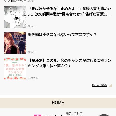
愛カツ
「夜は泣かせるな！止めろよ！」産後の妻を責めた
夫。次の瞬間⇒妻が“目も合わせず”告げた言葉に…
愕然！？
愛カツ
略奪婚は幸せになれないって本当ですか？
愛カツ
【星座別】この夏、恋のチャンスが訪れる女性ラン
キング＜第１位〜第３位＞
ハウコレ
もっと見る
HOME