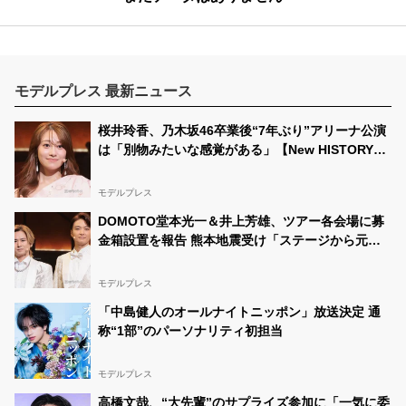
モデルプレス 最新ニュース
桜井玲香、乃木坂46卒業後“7年ぶり”アリーナ公演
は「別物みたいな感覚がある」【New HISTORY
COMING】
モデルプレス
DOMOTO堂本光一＆井上芳雄、ツアー各会場に募
金箱設置を報告 熊本地震受け「ステージから元気
を届けられる形になれば」
モデルプレス
「中島健人のオールナイトニッポン」放送決定 通
称“1部”のパーソナリティ初担当
モデルプレス
高橋文哉、“大先輩”のサプライズ参加に「一気に委