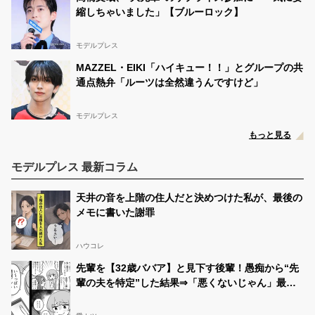
縮しちゃいました」【ブルーロック】
モデルプレス
MAZZEL・EIKI「ハイキュー！！」とグループの共
通点熱弁「ルーツは全然違うんですけど」
モデルプレス
もっと見る
モデルプレス 最新コラム
天井の音を上階の住人だと決めつけた私が、最後の
メモに書いた謝罪
ハウコレ
先輩を【32歳ババア】と見下す後輩！愚痴から“先
輩の夫を特定”した結果⇒「悪くないじゃん」最悪
の事態を招いた話