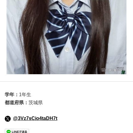
学年：
1年生
都道府県：
茨城県
@3Vz7sCio4taDH7t