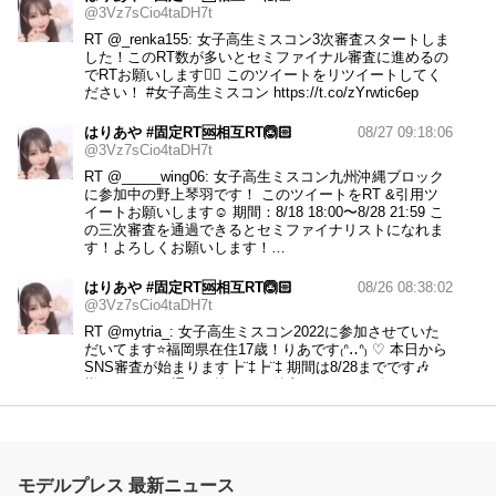
@3Vz7sCio4taDH7t
RT
@_renka155
: 女子高生ミスコン3次審査スタートしま
した！このRT数が多いとセミファイナル審査に進めるの
でRTお願いします🙇‍♀️ このツイートをリツイートしてく
ださい！
#女子高生ミスコン
https://t.co/zYrwtic6ep
はりあや #固定RT🆘相互RT🙆🏻
08/27 09:18:06
@3Vz7sCio4taDH7t
RT
@_____wing06
: 女子高生ミスコン九州沖縄ブロック
に参加中の野上琴羽です！ このツイートをRT &引用ツ
イートお願いします☺︎ 期間：8/18 18:00〜8/28 21:59 こ
の三次審査を通過できるとセミファイナリストになれま
す！よろしくお願いします！…
はりあや #固定RT🆘相互RT🙆🏻
08/26 08:38:02
@3Vz7sCio4taDH7t
RT
@mytria_
: 女子高生ミスコン2022に参加させていた
だいてます⭐️福岡県在住17歳！りあです₍ᐢ‥ᐢ₎ ♡ 本日から
SNS審査が始まります┣¨‡┣¨‡ 期間は8/28までです🎶
様々なSNSを通して皆さんと仲良くなれたら嬉しいです
🤝🏻❤️ このツイートを見た…
はりあや #固定RT🆘相互RT🙆🏻
08/25 20:00:05
@3Vz7sCio4taDH7t
モデルプレス 最新ニュース
#女子高生ミスコン
#女子高校生ミスコン
ベスト500に選