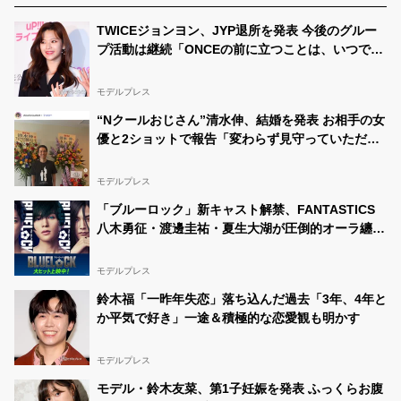
ばれました✨そして今第3次審査中です🙇🏻このツイート
のRTが多いとベスト100に選ばれセミファイナルに進め
TWICEジョンヨン、JYP退所を発表 今後のグルー
ます 少しでも応援してくださるよう最後まで諦めずに頑
プ活動は継続「ONCEの前に立つことは、いつでも
張るので応援よろしくお願いします🙇‍♀️
#相互RT募集
https://t.co/BB3laBns5w
一番大切なこと」直筆コメント公開
モデルプレス
はりあや #固定RT🆘相互RT🙆🏻
08/18 23:12:49
@3Vz7sCio4taDH7t
“Nクールおじさん”清水伸、結婚を発表 お相手の女
皆さんイベントの初日来てくださったてありがとう💗😍
優と2ショットで報告「変わらず見守っていただけ
💭 明日も朝配信するので良かったら来てねー(*^_^*)
#女
たら嬉しい」
子高生ミスコン2022
#女子高生ミスコン
#ミクチャ
#高
校生
#JK
モデルプレス
はりあや #固定RT🆘相互RT🙆🏻
08/18 19:37:00
「ブルーロック」新キャスト解禁、FANTASTICS
@3Vz7sCio4taDH7t
八木勇征・渡邊圭祐・夏生大湖が圧倒的オーラ纏い
ただいまミクチャ配信中🎶 よかったら来てー😆
#ミクチ
参戦 全国5大都市5劇場での応援上映開催
ャ
#女子高生ミスコン
#ライバー
#配信者
モデルプレス
鈴木福「一昨年失恋」落ち込んだ過去「3年、4年と
か平気で好き」一途＆積極的な恋愛観も明かす
モデルプレス
モデル・鈴木友菜、第1子妊娠を発表 ふっくらお腹