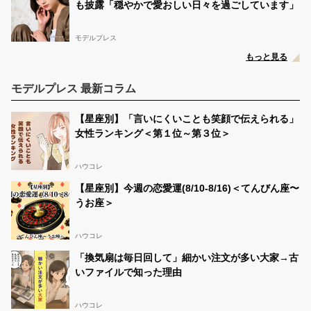
も披露「穏やかで愛おしい日々を過ごしています」
モデルプレス
もっと見る
モデルプレス 最新コラム
【星座別】「言いにくいことも笑顔で伝えられる」
女性ランキング＜第１位～第３位＞
ハウコレ
【星座別】今週の恋愛運(8/10-8/16)＜てんびん座〜
うお座＞
ハウコレ
「換気扇は毎日回して」細かい注文が多い大家→古
いファイルで知った理由
ハウコレ