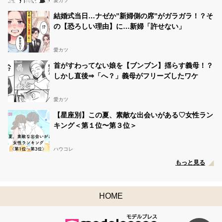
愛カツ
結婚式当日…ナゼか”新婦側の席”がガラガラ！？そ
の【恐ろしい理由】に…新婦「許せない」
愛カツ
首がすわってない娘を【ブンブン】揺らす義母！？
しかし直後⇒「へ？」義母がフリーズしたワケ
愛カツ
【星座別】この夏、素敵な出会いがある♡女性ラン
キング＜第１位〜第３位＞
ハウコレ
もっと見る
HOME