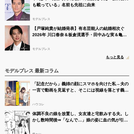
も載っている」名前も先祖に由来
モデルプレス
【戸塚純貴が結婚発表】有名芸能人の結婚相次ぐ
2026年 川口春奈＆板倉滉選手・田中みな実＆亀梨
和也・新木優子＆中島裕翔ほか
モデルプレス
もっと見る
モデルプレス 最新コラム
「記念だから」義姉の顔にスマホを向けた私→夫の
一言で動画を見返すと、そこには視線を落とす義姉
が映っていた
ハウコレ
体調不良の娘を放置し、女友達と宅飲みする夫。し
かし数時間後⇒「なんで…」娘の姿に血の気が引い
たワケ…