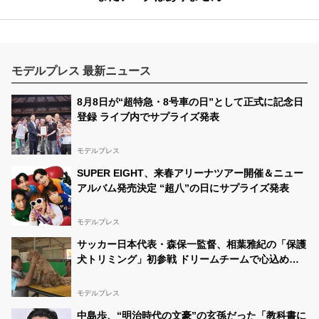
モデルプレス 最新ニュース
8月8日が“超特急・8号車の日”として正式に記念日
登録 ライブ内でサプライズ発表
モデルプレス
SUPER EIGHT、来春アリーナツアー開催＆ニュー
アルバム発売決定 “超八”の日にサプライズ発表
モデルプレス
サッカー日本代表・森保一監督、相葉雅紀の「保護
犬トリミング」初参戦 ドリームチームで心込めて
挑む【24時間テレビ49】
モデルプレス
中島歩、“明治時代の文豪”の玄孫だった「教科書に