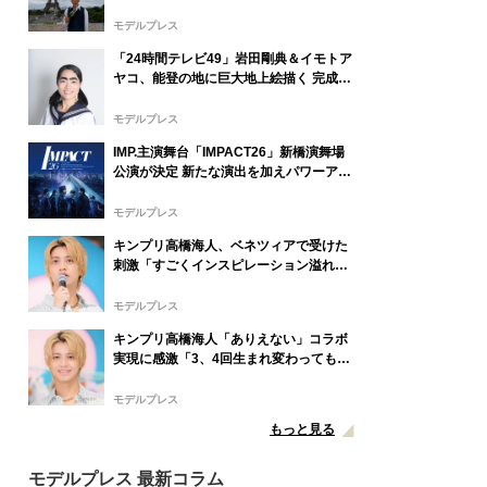
属事務所・祖父母と通った武蔵小山…そ
れぞれの思い出の地へ
モデルプレス
「24時間テレビ49」岩田剛典＆イモトア
ヤコ、能登の地に巨大地上絵描く 完成披
露にはサプライズアーティストも登場予
定
モデルプレス
IMP.主演舞台「IMPACT26」新橋演舞場
公演が決定 新たな演出を加えパワーアッ
プ
モデルプレス
キンプリ高橋海人、ベネツィアで受けた
刺激「すごくインスピレーション溢れる
街」
モデルプレス
キンプリ高橋海人「ありえない」コラボ
実現に感激「3、4回生まれ変わってもで
きない」
モデルプレス
もっと見る
モデルプレス 最新コラム