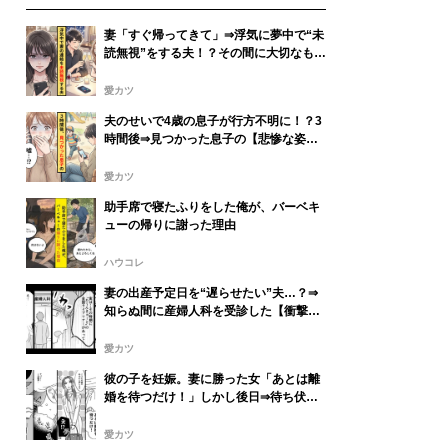
妻「すぐ帰ってきて」⇒浮気に夢中で“未
読無視”をする夫！？その間に大切なもの
を失っていた話
愛カツ
夫のせいで4歳の息子が行方不明に！？3
時間後⇒見つかった息子の【悲惨な姿】
に妻が絶句
愛カツ
助手席で寝たふりをした俺が、バーベキ
ューの帰りに謝った理由
ハウコレ
妻の出産予定日を“遅らせたい”夫…？⇒
知らぬ間に産婦人科を受診した【衝撃な
理由】に血の気が引いた話
愛カツ
彼の子を妊娠。妻に勝った女「あとは離
婚を待つだけ！」しかし後日⇒待ち伏せ
していた妻の“本音”に「え…」
愛カツ