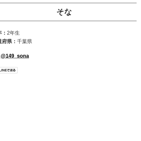
そな
年：
2年生
道府県：
千葉県
@149_sona