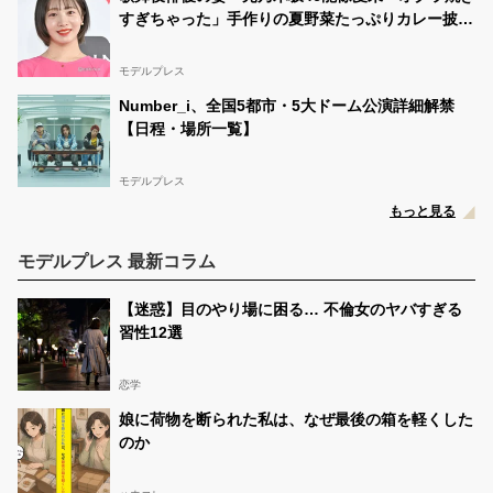
すぎちゃった」手作りの夏野菜たっぷりカレー披露
「美味しそう」「食欲そそられる」
モデルプレス
Number_i、全国5都市・5大ドーム公演詳細解禁
【日程・場所一覧】
モデルプレス
もっと見る
モデルプレス 最新コラム
【迷惑】目のやり場に困る… 不倫女のヤバすぎる
習性12選
恋学
娘に荷物を断られた私は、なぜ最後の箱を軽くした
のか