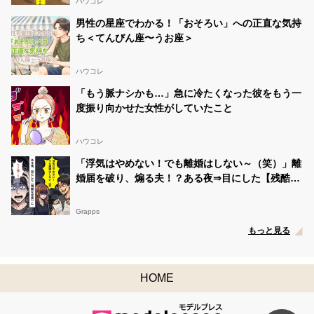
ハウコレ
男性の星座でわかる！「おそろい」への正直な気持
ち＜てんびん座〜うお座＞
ハウコレ
「もう脈ナシかも…」急に冷たくなった彼をもう一
度振り向かせた女性がしていたこと
ハウコレ
「浮気はやめない！でも離婚はしない～（笑）」離
婚届を破り、煽る夫！？ある夜⇒目にした【残酷な
光景】に「へ？嘘…？」
Grapps
もっと見る
HOME