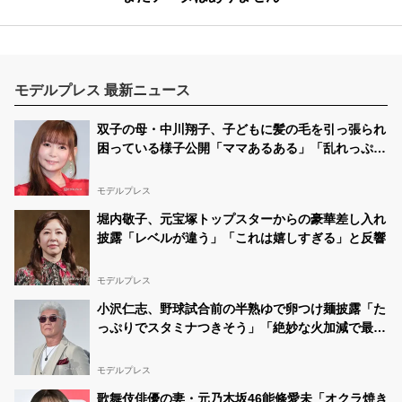
モデルプレス 最新ニュース
双子の母・中川翔子、子どもに髪の毛を引っ張られ
困っている様子公開「ママあるある」「乱れっぷり
に笑った」と反響
モデルプレス
堀内敬子、元宝塚トップスターからの豪華差し入れ
披露「レベルが違う」「これは嬉しすぎる」と反響
モデルプレス
小沢仁志、野球試合前の半熟ゆで卵つけ麺披露「た
っぷりでスタミナつきそう」「絶妙な火加減で最
高」
モデルプレス
歌舞伎俳優の妻・元乃木坂46能條愛未「オクラ焼き