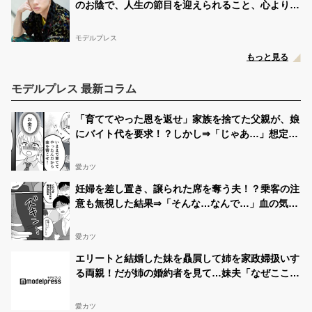
のお陰で、人生の節目を迎えられること、心より感
謝しております」【全文】
モデルプレス
もっと見る
モデルプレス 最新コラム
「育ててやった恩を返せ」家族を捨てた父親が、娘
にバイト代を要求！？しかし⇒「じゃあ…」想定外
の反論に絶句！？
愛カツ
妊婦を差し置き、譲られた席を奪う夫！？乗客の注
意も無視した結果⇒「そんな…なんで…」血の気が
引いた話
愛カツ
エリートと結婚した妹を贔屓して姉を家政婦扱いす
る両親！だが姉の婚約者を見て…妹夫「なぜここ
に…」
愛カツ