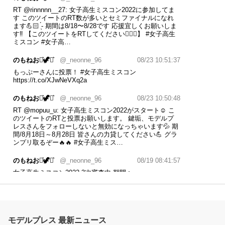
RT
@rinnnnn__27
: 女子高生ミスコン2022に参加してま
す このツイートのRT数が多いとセミファイナルになれ
ます💪🏻 ̖́- 期間は8/18〜8/28です 応援宜しくお願いしま
す‼️ 【このツイートをRTしてください🙇🏻‍♀️】
#女子高生
ミスコン
#女子高…
のもねお⋆͛🦖⋆͛
@_neonne_96
08/23 10:51:37
もっぷーさんに投票！
#女子高生ミスコン
https://t.co/XJwNeVXq2a
のもねお⋆͛🦖⋆͛
@_neonne_96
08/23 10:50:48
RT
@mopuu_u
: 女子高生ミスコン2022がスタート☺️ こ
のツイートのRTと投票お願いします。 鍵垢、モデルプ
レスさんをフォローしないと無効になっちゃいます💦 期
間/8月18日～8月28日 皆さんの力貸してください💪 グラ
ンプリ取るぞー🔥🔥
#女子高生ミス…
のもねお⋆͛🦖⋆͛
@_neonne_96
08/19 08:41:57
女子高生ミスコン2022 3次審査中 期間︰
8/18(木)~8/28(日)21︰59まで RTよろしくお願いします！
https://t.co/yByjrptpPr
⬆️投票もよろしくお願いします！
🙇‍♀️ 本気で勝ちに行きたいと思っているので力を貸してく
れると嬉しいです！🔥
#女子高生ミスコン
#拡散RT希望
https://t.co/1CeqHRiRQF
モデルプレス 最新ニュース