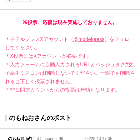
※投票、応援は現在実施しておりません。
＊モデルプレスXアカウント（
@modelpress
）をフォロー
してください。
＊X投票にはXアカウントが必要です。
＊入力フォームに自動入力されるURLとハッシュタグ
#女
子高生ミスコン
は削除しないでください。一部でも削除さ
れると正しく投票されません。
＊非公開アカウントからの投票は無効となります。
のもねおさんのポスト
のもねお⋆͛🦖⋆͛
@_neonne_96
08/25 10:47:06