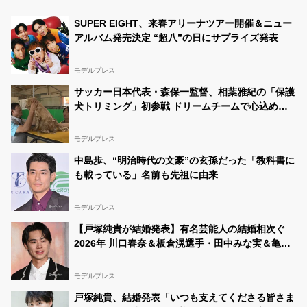
SUPER EIGHT、来春アリーナツアー開催＆ニュー
アルバム発売決定 “超八”の日にサプライズ発表
モデルプレス
サッカー日本代表・森保一監督、相葉雅紀の「保護
犬トリミング」初参戦 ドリームチームで心込めて
挑む【24時間テレビ49】
モデルプレス
中島歩、“明治時代の文豪”の玄孫だった「教科書に
も載っている」名前も先祖に由来
モデルプレス
【戸塚純貴が結婚発表】有名芸能人の結婚相次ぐ
2026年 川口春奈＆板倉滉選手・田中みな実＆亀梨
和也・新木優子＆中島裕翔ほか
モデルプレス
戸塚純貴、結婚発表「いつも支えてくださる皆さま