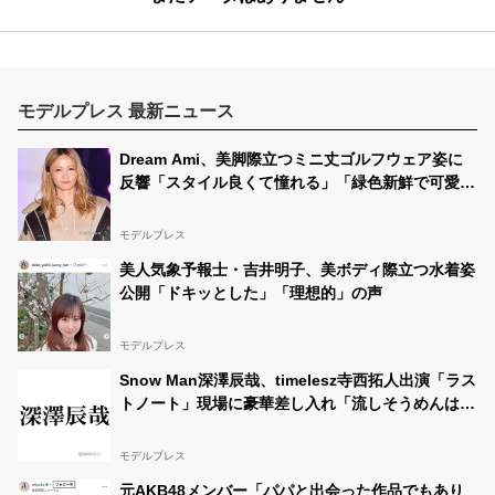
モデルプレス 最新ニュース
Dream Ami、美脚際立つミニ丈ゴルフウェア姿に
反響「スタイル良くて憧れる」「緑色新鮮で可愛
い」
モデルプレス
美人気象予報士・吉井明子、美ボディ際立つ水着姿
公開「ドキッとした」「理想的」の声
モデルプレス
Snow Man深澤辰哉、timelesz寺西拓人出演「ラス
トノート」現場に豪華差し入れ「流しそうめんはレ
ベチ」「想像超えてきた」と絶賛の声
モデルプレス
元AKB48メンバー「パパと出会った作品でもあり