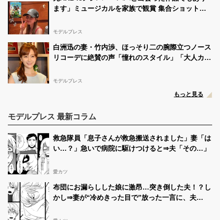
ます」ミュージカルを家族で観賞 集合ショットに
「胸アツ」「娘も一緒になんて感慨深い」の声
モデルプレス
白洲迅の妻・竹内渉、ほっそり二の腕際立つノース
リコーデに絶賛の声「憧れのスタイル」「大人カジ
ュアルおしゃれ」
モデルプレス
もっと見る
モデルプレス 最新コラム
救急隊員「息子さんが救急搬送されました」妻「は
い…？」急いで病院に駆けつけると⇒夫「その…」
愛カツ
布団にお漏らしした娘に激昂…突き倒した夫！？し
かし⇒妻が“冷めきった目で”放った一言に、夫
「は…？」