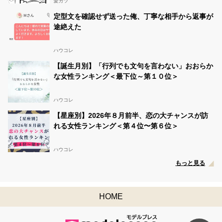
愛カツ
定型文を確認せず送った俺、丁寧な相手から返事が
途絶えた
ハウコレ
【誕生月別】「行列でも文句を言わない」おおらか
な女性ランキング＜最下位～第１０位＞
ハウコレ
【星座別】2026年８月前半、恋の大チャンスが訪
れる女性ランキング＜第４位〜第６位＞
ハウコレ
もっと見る
HOME