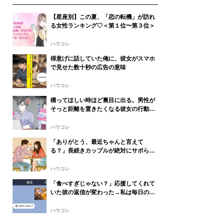
【星座別】この夏、「恋の転機」が訪れ
る女性ランキング♡＜第１位〜第３位＞
ハウコレ
得意げに話していた俺に、彼女がスマホ
で見せた数十秒の広告の意味
ハウコレ
構ってほしい時ほど裏目に出る。男性が
そっと距離を置きたくなる彼女の行動パ
ターン
ハウコレ
「ありがとう、最近ちゃんと言えて
る？」長続きカップルが絶対にサボらな
い日常の感謝習慣
ハウコレ
「食べすぎじゃない？」応援してくれて
いた彼の返信が変わった→私は毎日の報
告をやめることにした
ハウコレ