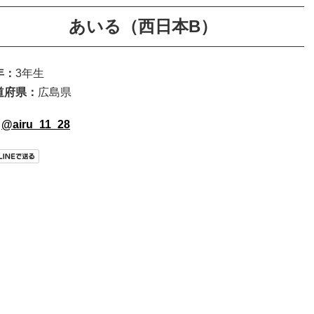
あいる（西日本B）
年：
3年生
道府県：
広島県
@airu_11_28