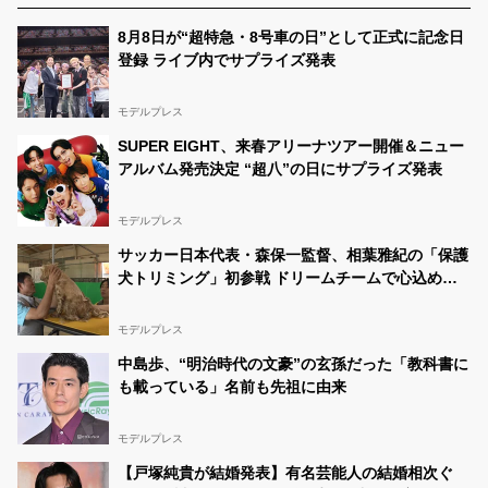
RT
@Rr___0007
: JCミスコンベスト500に選ばれまし
た！Rちゃんです😷 このツイートのRT数が多いとベスト
8月8日が“超特急・8号車の日”として正式に記念日
100に選ばれセミファイナル審査に進めます😭💓 良かっ
登録 ライブ内でサプライズ発表
たらこのツイートRTお願いします！！ 期限は9/4までで
す。 全力で頑張るので応援よろしくお願いしま…
モデルプレス
さよ🍀🧸 (求)固ツイRT
08/28 13:30:30
@saaayo_s_s34
SUPER EIGHT、来春アリーナツアー開催＆ニュー
RT
@mopuu_u
: 女子高生ミスコン2022がスタート☺️ こ
アルバム発売決定 “超八”の日にサプライズ発表
のツイートのRTと投票お願いします。 鍵垢、モデルプ
レスさんをフォローしないと無効になっちゃいます💦 期
間/8月18日～8月28日 皆さんの力貸してください💪 グラ
モデルプレス
ンプリ取るぞー🔥🔥
#女子高生ミス…
サッカー日本代表・森保一監督、相葉雅紀の「保護
さよ🍀🧸 (求)固ツイRT
08/28 08:31:32
犬トリミング」初参戦 ドリームチームで心込めて
@saaayo_s_s34
挑む【24時間テレビ49】
RT
@pipi_kanaaa
: 【審査ツイート】 女子高生ミスコン
三次審査 関東ｴﾘｱのかなぴです!! RT数が多いとｾﾐﾌｧｲﾅﾘｽ
モデルプレス
ﾄ選出🔥 引用も対象の為1垢につき2回できます！相互は
中島歩、“明治時代の文豪”の玄孫だった「教科書に
@tr39283785
まで🙇🏻‍♀️ 拡散よろしくお願いします‼️
#女
子高生…
も載っている」名前も先祖に由来
さよ🍀🧸 (求)固ツイRT
08/27 16:48:47
@saaayo_s_s34
モデルプレス
RT
@rinnnnn__27
: 女子高生ミスコン2022に参加してま
【戸塚純貴が結婚発表】有名芸能人の結婚相次ぐ
す このツイートのRT数が多いとセミファイナルになれ