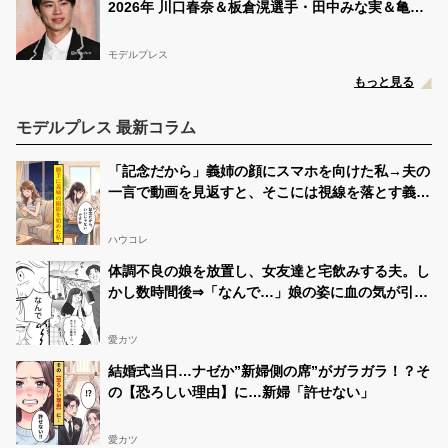
2026年 川口春奈＆板倉滉選手・田中みな実＆亀梨
ます💪🏻 ̖́- 期間は8/18〜8/28です 応援宜しくお願いしま
す‼️ 【このツイートをRTしてください🙇🏻‍♀️】
和也・新木優子＆中島裕翔ほか
#女子高生
ミスコン
#女子高…
モデルプレス
さよ🍀🧸 (求)固ツイRT
08/27 14:44:28
もっと見る
@saaayo_s_s34
今日5時からミクチャで配信します🍀 来れる人は見に来
モデルプレス 最新コラム
てね🧸
#JCミスコン
https://t.co/65lQfdLevv
「記念だから」義姉の顔にスマホを向けた私→夫の
さよ🍀🧸 (求)固ツイRT
08/27 11:03:39
@saaayo_s_s34
一言で動画を見返すと、そこには視線を落とす義姉
RT
@shinstar060406
: 女子高生ミスコンベスト500に選
が映っていた
んでいただきました🙌🏻✨ そして第3次SNS審査がスタ
ハウコレ
ート🐾 このツイートのRT数が多いとベスト100に選ばれ
セミファイナル審査に進めます❕ このツイートをリツイ
体調不良の娘を放置し、女友達と宅飲みする夫。し
ートしてください！ 期間は8月28日21…
かし数時間後⇒「なんで…」娘の姿に血の気が引い
さよ🍀🧸 (求)固ツイRT
08/27 11:00:57
たワケ…
@saaayo_s_s34
愛カツ
RT
@akane_0291
: JCミスコンベスト500に選ばれまし
た！ 🫶そして第3次SNS審査がスタート🫶 ツイートのRT
結婚式当日…ナゼか”新婦側の席”がガラガラ！？そ
数が多いいとセミファイナル審査に進めます。 このツイ
の【恐ろしい理由】に…新婦「許せない」
ートのRTをお願いします 期間は9月4日までです！応援
お願いします ⚠️
@modelpres…
愛カツ