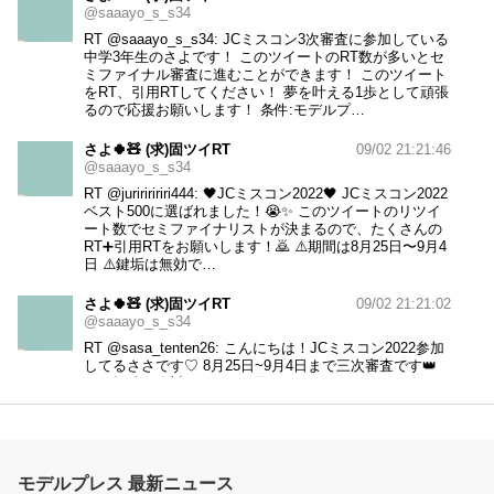
@saaayo_s_s34
RT
@saaayo_s_s34
: JCミスコン3次審査に参加している
中学3年生のさよです！ このツイートのRT数が多いとセ
ミファイナル審査に進むことができます！ このツイート
をRT、引用RTしてください！ 夢を叶える1歩として頑張
るので応援お願いします！ 条件:モデルプ…
さよ🍀🧸 (求)固ツイRT
09/02 21:21:46
@saaayo_s_s34
RT
@juririririri444
: 🖤JCミスコン2022🖤 JCミスコン2022
ベスト500に選ばれました！😭✨ このツイートのリツイ
ート数でセミファイナリストが決まるので、たくさんの
RT➕引用RTをお願いします！🙇 ⚠️期間は8月25日〜9月4
日 ⚠️鍵垢は無効で…
さよ🍀🧸 (求)固ツイRT
09/02 21:21:02
@saaayo_s_s34
RT
@sasa_tenten26
: こんにちは！JCミスコン2022参加
してるささです♡ 8月25日~9月4日まで三次審査です👑
この投稿を絶対にRT or 引用RTしてください🙏 ⚠️ モデ
ルプレスをフォロー ⚠️ 鍵アカは無効となります 絶対セ
ミファイナリスト💪🏻 ̖́-…
さよ🍀🧸 (求)固ツイRT
08/29 16:42:48
@saaayo_s_s34
モデルプレス 最新ニュース