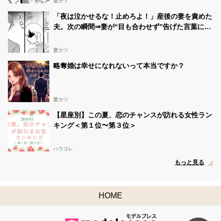
愛カツ
「夜は泣かせるな！止めろよ！」産後の妻を責めた
夫。次の瞬間⇒妻が“目も合わせず”告げた言葉に…
愕然！？
愛カツ
略奪婚は幸せになれないって本当ですか？
愛カツ
【星座別】この夏、恋のチャンスが訪れる女性ラン
キング＜第１位〜第３位＞
ハウコレ
もっと見る
HOME