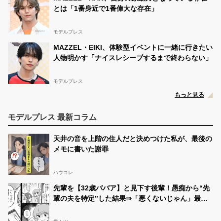
とは「1番身近で1番偉大な存在」
モデルプレス
MAZZEL・EIKI、体験型イベントに一緒に行きたい
人物明かす「ナイスレシーブするまで終わらない」
モデルプレス
もっと見る
モデルプレス 最新コラム
天井の音を上階の住人だと決めつけた私が、最後の
メモに書いた謝罪
ハウコレ
先輩を【32歳ババア】と見下す後輩！愚痴から“先
輩の夫を特定”した結果⇒「悪くないじゃん」最悪
の事態を招いた話