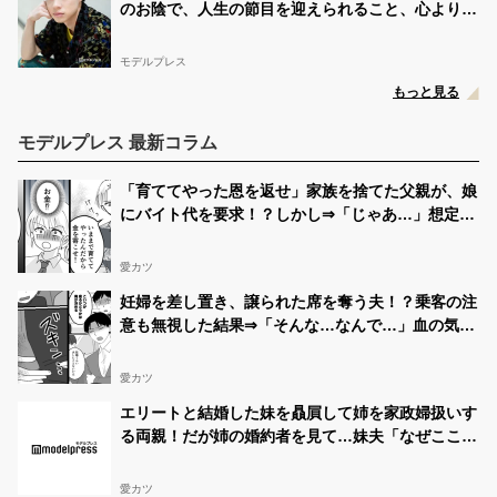
のお陰で、人生の節目を迎えられること、心より感
謝しております」【全文】
モデルプレス
もっと見る
モデルプレス 最新コラム
「育ててやった恩を返せ」家族を捨てた父親が、娘
にバイト代を要求！？しかし⇒「じゃあ…」想定外
の反論に絶句！？
愛カツ
妊婦を差し置き、譲られた席を奪う夫！？乗客の注
意も無視した結果⇒「そんな…なんで…」血の気が
引いた話
愛カツ
エリートと結婚した妹を贔屓して姉を家政婦扱いす
る両親！だが姉の婚約者を見て…妹夫「なぜここ
に…」
愛カツ