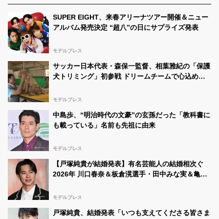
SUPER EIGHT、来春アリーナツアー開催＆ニュー
アルバム発売決定 “超八”の日にサプライズ発表
モデルプレス
サッカー日本代表・森保一監督、相葉雅紀の「保護
犬トリミング」初参戦 ドリームチームで心込めて
挑む【24時間テレビ49】
モデルプレス
中島歩、“明治時代の文豪”の玄孫だった「教科書に
も載っている」名前も先祖に由来
モデルプレス
【戸塚純貴が結婚発表】有名芸能人の結婚相次ぐ
2026年 川口春奈＆板倉滉選手・田中みな実＆亀梨
和也・新木優子＆中島裕翔ほか
モデルプレス
戸塚純貴、結婚発表「いつも支えてくださる皆さま