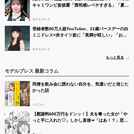
キャミワンピ姿披露「透明感レベチすぎる」「夏の
妖精」と反響
モデルプレス
登録者数80万人超YouTuber、21歳バースデーの白
ミニドレス×赤タイツ姿に「美脚が眩しい」「おし
ゃれで可愛すぎ」と絶賛の声
モデルプレス
もっと見る
モデルプレス 最新コラム
同僚を飲み会に誘わない自分を、気遣いだと信じた
かった話
ハウコレ
【慰謝料600万円をドンッ！】夫を奪った女が「や
っと手に入れた♡」しかし直後⇒「はあ！？」思い
もよらない事態に！？