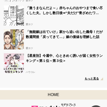
愛カツ
「激うまなんだよ～」赤ちゃんのおやつまで食い尽
くした夫。しかし数日後⇒“夫だけ”青ざめたワ
ケ！？
愛カツ
「無能嫁は出ていけ」家から追い出した義母！だが
数週間後「戻ってきて…」嫁の価値を理解した話
愛カツ
【星座別】今週中、心ときめく誘いが届く女性ラン
キング＜第１位～第３位＞
ハウコレ
もっと見る
HOME