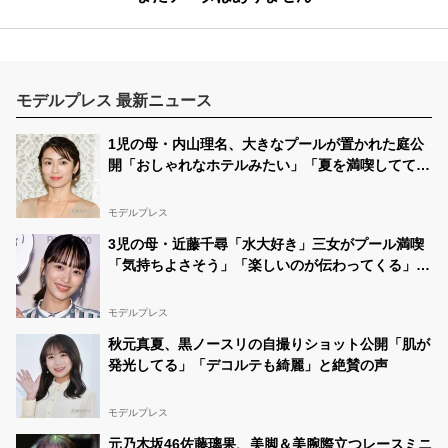
モデルプレス 最新ニュース
1児の母・内山理名、大きなプールが置かれた庭公
開「おしゃれなホテルみたい」「夏を満喫してて素
敵」と反響
モデルプレス
3児の母・近藤千尋「水大好き」三女がプール満喫
「気持ちよさそう」「楽しいのが伝わってくる」の
声
モデルプレス
秋元真夏、黒ノースリの自撮りショット公開「肌が
発光してる」「デコルテも綺麗」と絶賛の声
モデルプレス
元乃木坂46佐藤璃果、美脚＆美腕際立つレースミニ