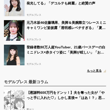
発光してる」「デコルテも綺麗」と絶賛の声
モデルプレス
元乃木坂46佐藤璃果、美脚＆美腕際立つレースミニ
キャミワンピ姿披露「透明感レベチすぎる」「夏の
妖精」と反響
モデルプレス
登録者数80万人超YouTuber、21歳バースデーの白
ミニドレス×赤タイツ姿に「美脚が眩しい」「おし
ゃれで可愛すぎ」と絶賛の声
モデルプレス
もっと見る
モデルプレス 最新コラム
【慰謝料600万円をドンッ！】夫を奪った女が「や
っと手に入れた♡」しかし直後⇒「はあ！？」思い
もよらない事態に！？
愛カツ