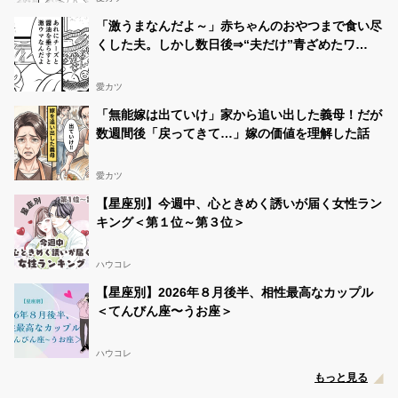
「激うまなんだよ～」赤ちゃんのおやつまで食い尽
くした夫。しかし数日後⇒“夫だけ”青ざめたワ
ケ！？
愛カツ
「無能嫁は出ていけ」家から追い出した義母！だが
数週間後「戻ってきて…」嫁の価値を理解した話
愛カツ
【星座別】今週中、心ときめく誘いが届く女性ラン
キング＜第１位～第３位＞
ハウコレ
【星座別】2026年８月後半、相性最高なカップル
＜てんびん座〜うお座＞
ハウコレ
もっと見る