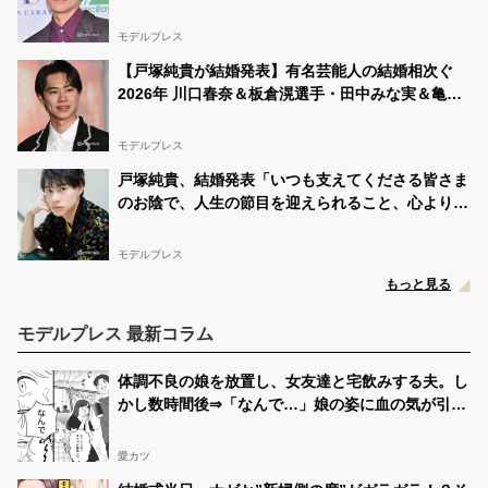
モデルプレス
【戸塚純貴が結婚発表】有名芸能人の結婚相次ぐ
2026年 川口春奈＆板倉滉選手・田中みな実＆亀梨
和也・新木優子＆中島裕翔ほか
モデルプレス
戸塚純貴、結婚発表「いつも支えてくださる皆さま
のお陰で、人生の節目を迎えられること、心より感
謝しております」【全文】
モデルプレス
もっと見る
モデルプレス 最新コラム
体調不良の娘を放置し、女友達と宅飲みする夫。し
かし数時間後⇒「なんで…」娘の姿に血の気が引い
たワケ…
愛カツ