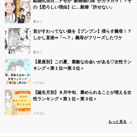
結婚式当日…ナゼか”新婦側の席”がガラガラ！？そ
の【恐ろしい理由】に…新婦「許せない」
愛カツ
首がすわってない娘を【ブンブン】揺らす義母！？
しかし直後⇒「へ？」義母がフリーズしたワケ
愛カツ
【星座別】この夏、素敵な出会いがある♡女性ラン
キング＜第１位〜第３位＞
ハウコレ
【誕生月別】８月中旬、褒められることが増える女
性ランキング＜第１位～第３位＞
ハウコレ
もっと見る