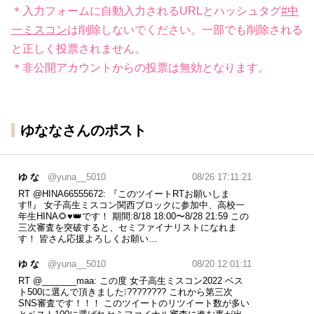
＊入力フォームに自動入力されるURLとハッシュタグ
#中
一ミスコン
は削除しないでください。一部でも削除される
と正しく投票されません。
＊非公開アカウントからの投票は無効となります。
ゆななさんのポスト
ゆ な
@yuna__5010
08/26 17:11:21
RT
@HINA66555672
: 『このツイートRTお願いしま
す‼️』 女子高生ミスコン関西ブロックに参加中、高校一
年生HINA🌻♥️👑です！ 期間:8/18 18:00〜8/28 21:59 この
三次審査を突破すると、セミファイナリストになれま
す！ 皆さん応援よろしくお願い…
ゆ な
@yuna__5010
08/20 12:01:11
RT
@_______maa
: この度 女子高生ミスコン2022 ベス
ト500に選んで頂きました❕???????? これから第三次
SNS審査です！！！ このツイートのリツイート数が多い