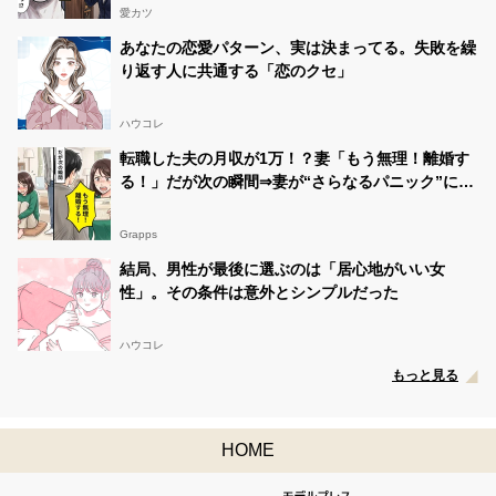
愛カツ
あなたの恋愛パターン、実は決まってる。失敗を繰
り返す人に共通する「恋のクセ」
ハウコレ
転職した夫の月収が1万！？妻「もう無理！離婚す
る！」だが次の瞬間⇒妻が“さらなるパニック”に陥
ったワケ
Grapps
結局、男性が最後に選ぶのは「居心地がいい女
性」。その条件は意外とシンプルだった
ハウコレ
もっと見る
HOME