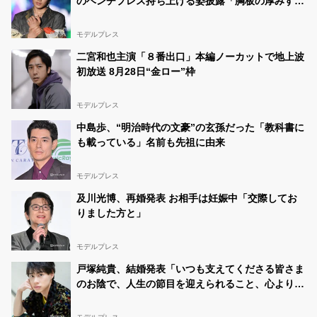
のベンチプレス持ち上げる姿披露「胸板の厚みすご
https://t.co/YEx5LaCA9e
い」「かっこいい」と反響
ゆ な
@yuna__5010
07/11 00:18:44
モデルプレス
皆さんん！こちらのツイートも1時間に１回ほど出来るの
二宮和也主演「８番出口」本編ノーカットで地上波
で是非やってください????‍????❤️‍????この画面をタップ
すると飛べると思うので！簡単に出来ます！
初放送 8月28日“金ロー”枠
ゆ な
@yuna__5010
07/11 00:12:50
モデルプレス
ゆななさんに投票！
#中一ミスコン
https://t.co/YEx5LakYKE
中島歩、“明治時代の文豪”の玄孫だった「教科書に
も載っている」名前も先祖に由来
ゆ な
@yuna__5010
07/10 12:06:40
ゆななさんに投票！
#中一ミスコン
モデルプレス
https://t.co/YEx5LakYKE
及川光博、再婚発表 お相手は妊娠中「交際してお
りました方と」
モデルプレス
戸塚純貴、結婚発表「いつも支えてくださる皆さま
のお陰で、人生の節目を迎えられること、心より感
謝しております」【全文】