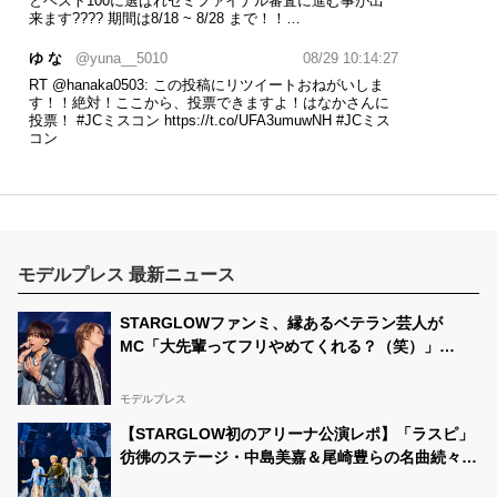
とベスト100に選ばれセミファイナル審査に進む事が出
来ます???? 期間は8/18 ~ 8/28 まで！！…
ゆ な
@yuna__5010
08/29 10:14:27
RT
@hanaka0503
: この投稿にリツイートおねがいしま
す！！絶対！ここから、投票できますよ！はなかさんに
投票！
#JCミスコン
https://t.co/UFA3umuwNH
#JCミス
コン
ゆ な
@yuna__5010
07/16 16:47:13
ゆななさんに投票！
#中一ミスコン
https://t.co/YEx5LakYKE
ゆ な
@yuna__5010
07/13 21:56:03
モデルプレス 最新ニュース
ゆななさんに投票！
#中一ミスコン
https://t.co/YEx5LakYKE
STARGLOWファンミ、縁あるベテラン芸人が
MC「大先輩ってフリやめてくれる？（笑）」
ゆ な
@yuna__5010
07/12 18:55:49
KANON＆RUIとの舞台裏会話も
ゆななさんに投票！
#中一ミスコン
https://t.co/YEx5LakYKE
モデルプレス
ゆ な
@yuna__5010
07/12 16:15:48
【STARGLOW初のアリーナ公演レポ】「ラスピ」
彷彿のステージ・中島美嘉＆尾崎豊らの名曲続々カ
ゆななさんに投票！
#中一ミスコン
https://t.co/YEx5LakYKE
バー ファンに伝えた愛「あなたたちが生まれてき