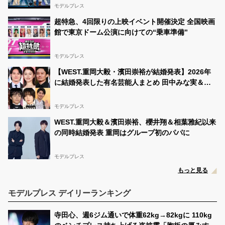
てくれたから幸せになったんだ」
モデルプレス
ゆ な
@yuna__5010
07/12 01:17:21
ゆななさんに投票！
#中一ミスコン
超特急、4回限りの上映イベント開催決定 全国映画
https://t.co/YEx5LakYKE
館で東京ドーム公演に向けての“乗車準備”
ゆ な
@yuna__5010
07/11 16:51:10
モデルプレス
RT
@yuna__5010
: 前の投稿でRTしてくださった方ごめ
んなさい????????‍♀️ ハッシュタグが着いていなかったた
【WEST.重岡大毅・濱田崇裕が結婚発表】2026年
めまた1からになりまス、、！ またRTして下さると嬉し
に結婚発表した有名芸能人まとめ 田中みな実＆亀
いです???? 拡散もお願いします！
#中一ミスコン
#JCミ
スコン2021
#拡散希望
#R…
梨和也・新木優子＆中島裕翔・川口春奈＆板倉滉選
手ほか
モデルプレス
ゆ な
@yuna__5010
07/11 16:50:57
前の投稿でRTしてくださった方ごめんなさい????????‍♀️
WEST.重岡大毅＆濱田崇裕、櫻井翔＆相葉雅紀以来
ハッシュタグが着いていなかったためまた1からになりま
の同時結婚発表 重岡はグループ初のパパに
ス、、！ またRTして下さると嬉しいです???? 拡散もお
願いします！
#中一ミスコン
#JCミスコン2021…
https://t.co/MfV5ev6aQH
モデルプレス
もっと見る
ゆ な
@yuna__5010
07/11 12:45:05
ゆななさんに投票！
#中一ミスコン
https://t.co/YEx5LakYKE
モデルプレス デイリーランキング
ゆ な
@yuna__5010
07/11 09:54:47
寺田心、週6ジム通いで体重62kg→82kgに 110kg
ゆななさんに投票！
#中一ミスコン