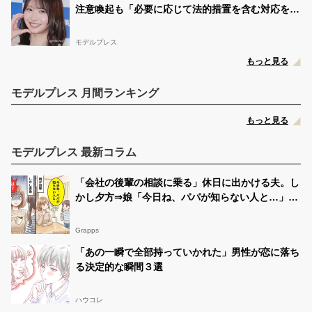
注意喚起も「必要に応じて法的措置を含む対応を検
紅杏(くれあ)
@ku_kuchanyo
07/14 23:32:14
討」
今日もたくさん配信に来てくれてありがとうございまし
モデルプレス
た???? クイズ楽しかった???? またします???? 明日の配
信は朝6時から7時までの 1枠しかできません???????? 早
もっと見る
起きして来てね????
#中一ミスコン #中1ミスコン
#く
れあ #滋賀県…
https://t.co/qnN1yDdAup
モデルプレス 月間ランキング
紅杏(くれあ)
@ku_kuchanyo
07/13 21:47:10
もっと見る
中一ミスコン決勝2日目✨ 今日もたくさん配信に来てく
ださりありがとうございました???? なんと！????2台と
東京????タワーいただきました???????? こんなんナン
モデルプレス 最新コラム
ボあってもええですからね〜???? 明日も朝から配信しま
す♡ 応援よろしくお願いします????…
https://t.co/rHccuustOZ
「会社の後輩の相談に乗る」休日に出かける夫。し
かし夕方⇒娘「今日ね、パパが知らない人と…」妻
紅杏(くれあ)
@ku_kuchanyo
07/13 07:09:23
「は？」
今日も朝からたくさん来ていただきありがとうございま
した???????? 夕方は17時からです♡ 応援待ってまーす
Grapps
♥️
#中一ミスコン #くれあ #JCミスコン #応援お願い
「あの一瞬で全部持っていかれた」男性が恋に落ち
します #Twitter投票 #リツイート #モデルプレス閲
覧…
https://t.co/Y6qskjI08Q
る決定的な瞬間３選
紅杏(くれあ)
@ku_kuchanyo
07/11 19:50:00
ハウコレ
くうの固定ツイートをリツイートお願いします♡ ファイ