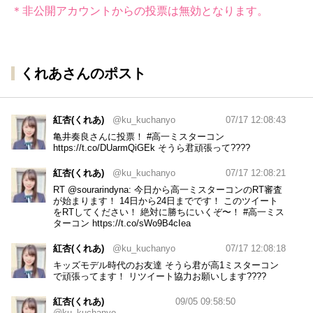
＊非公開アカウントからの投票は無効となります。
くれあさんのポスト
紅杏(くれあ)
@ku_kuchanyo
07/17 12:08:43
亀井奏良さんに投票！
#高一ミスターコン
https://t.co/DUarmQiGEk
そうら君頑張って????
紅杏(くれあ)
@ku_kuchanyo
07/17 12:08:21
RT
@sourarindyna
: 今日から高一ミスターコンのRT審査
が始まります！ 14日から24日までです！ このツイート
をRTしてください！ 絶対に勝ちにいくぞ〜！
#高一ミス
ターコン
https://t.co/sWo9B4cIea
紅杏(くれあ)
@ku_kuchanyo
07/17 12:08:18
キッズモデル時代のお友達 そうら君が高1ミスターコン
で頑張ってます！ リツイート協力お願いします????
紅杏(くれあ)
09/05 09:58:50
@ku_kuchanyo