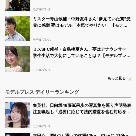
謝しております」【全文】
対にファイナリストなります❕ 応援よろしくお願い致し
ます????
#JCミスコン
https://t.co/K8DNtOj5pf
モデルプレス
紅杏(くれあ)
08/28 06:21:00
ミスター青山候補・中野友斗さん“夢見ていた賞”受
@ku_kuchanyo
賞に感謝 夢はモデル「本気でやりたい」【モデル
いぶきちゃん頑張って????
プレスインタビュー】
モデルプレス
紅杏(くれあ)
08/28 06:11:03
@ku_kuchanyo
ミスSFC候補・白鳥桃夏さん、夢はアナウンサー
ゆめなちゃん頑張って????
学生生活で大切にしていることは？【モデルプレス
インタビュー】
紅杏(くれあ)
@ku_kuchanyo
07/18 22:01:30
モデルプレス
中一ミスコンの応援ありがとうございました✨結果は
LINELIVE3位 マイスタ2位でした… 皆さんに支えられて
もっと見る
最後まで頑張れました????‍♀️ 本当にありがとうございま
した♥️ 明日ファイナリスト発表があります。
#くれあ #
滋賀県…
https://t.co/BtyBdXG2UO
モデルプレス デイリーランキング
紅杏(くれあ)
@ku_kuchanyo
07/18 19:36:53
集英社、日向坂46藤嶌果歩の写真集を巡り声明発表
いよいよ最終枠です！ 20時10分スタート???? 20時54分
注意喚起も「必要に応じて法的措置を含む対応を検
になったらコメント、ハートの連打、小口のアイテムス
討」
トップさせてもらいます???? バグ防止の為協力お願いし
ます????
#くれあ #滋賀県 #中一ミスコン #最終
モデルプレス
日…
https://t.co/bfLDkystWz
寺田心、週6ジム通いで体重62kg→82kgに 110kg