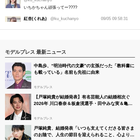
いちかちゃん頑張ってー????
紅杏(くれあ)
@ku_kuchanyo
09/05 09:58:31
RT
@ichika_momoka
: 9/3〜【JCミスコン2021，ファイ
ナルラウンド】が始まります‼️1位のみがファイナリスト
になれる大きなチャンスです。 いちかなりに精一杯頑張
るので無理の無い範囲で応援して頂けると嬉しいで
す????よろしくお願いします???????? . 沢山リツイトー
ト…
モデルプレス 最新ニュース
紅杏(くれあ)
@ku_kuchanyo
09/03 09:33:01
中島歩、“明治時代の文豪”の玄孫だった「教科書に
RT
@fuunasan1
: ????このツイートをRT+一言添えて引
も載っている」名前も先祖に由来
用RT???? してくださったら嬉しいです❣️ 下のURLから
☺︎プロフ閲覧(30分毎に可) ☺︎投票(1時間毎に可) が出来ま
すので応援よろしくお願いします????
#JCミスコン
#西
モデルプレス
日本A
#拡散希望
#JCミスコ…
【戸塚純貴が結婚発表】有名芸能人の結婚相次ぐ
紅杏(くれあ)
09/03 09:32:58
2026年 川口春奈＆板倉滉選手・田中みな実＆亀梨
@ku_kuchanyo
和也・新木優子＆中島裕翔ほか
ふーなちゃん頑張って????
モデルプレス
紅杏(くれあ)
@ku_kuchanyo
09/01 12:04:47
戸塚純貴、結婚発表「いつも支えてくださる皆さま
RT
@moon_ppi
: 【このツイートのリツイー
のお陰で、人生の節目を迎えられること、心より感
ト????????????????】 SNS審査スタートしました‼️ 絶