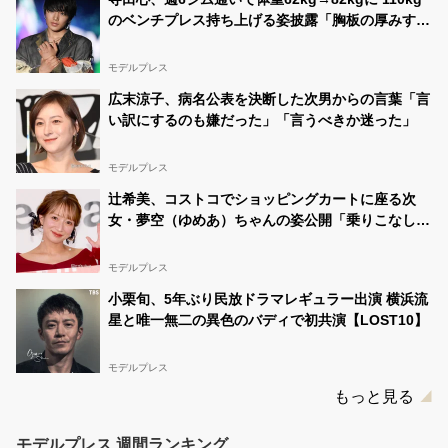
紅杏(くれあ)
@ku_kuchanyo
07/18 17:44:57
のベンチプレス持ち上げる姿披露「胸板の厚みすご
2021くれコレ無事終わりました????テーマはショッピン
い」「かっこいい」と反響
グ✨リゾート✨ユニバ✨ドレス✨ 早着替え楽しかっ
た????
#中一ミスコン #中1ミスコン
#JCミスコン2021
モデルプレス
#くれあ #滋賀県 #固定ツイートRT
#応援お願いしま
広末涼子、病名公表を決断した次男からの言葉「言
す
https://t.co/nQ9CBC1GFB
い訳にするのも嫌だった」「言うべきか迷った」
紅杏(くれあ)
@ku_kuchanyo
07/18 13:48:25
午前中の配信でロールアイス成功しましたぁーっ！????
モデルプレス
✨????✨ 次は14時からファッションショーしまーす♪来
てね????
#中一ミスコン #中1ミスコン
#JCミスコン
#
辻希美、コストコでショッピングカートに座る次
くれあ #滋賀県 #LINELIVE
#マイスタ #固定ツイー
女・夢空（ゆめあ）ちゃんの姿公開「乗りこなして
トRT
https://t.co/klfVVYuUmh
る感じが可愛すぎ」「成長を感じる」の声
紅杏(くれあ)
@ku_kuchanyo
07/17 22:56:27
モデルプレス
最後の配信は心配かけてしまってすみませんでし
小栗旬、5年ぶり民放ドラマレギュラー出演 横浜流
た????‍♀️ 気持ちを入れ替えて明日また楽しい配信ができ
るように頑張ります！
#中一ミスコン #中1ミスコン
星と唯一無二の異色のバディで初共演【LOST10】
#JCミスコン
#くれあ #滋賀県 #明日最終日 #固定ツ
イートのRT
#拡散…
https://t.co/VS6EZj18s5
モデルプレス
紅杏(くれあ)
@ku_kuchanyo
07/17 15:39:48
もっと見る
この後16時からLINEライブ配信します???????????? さ
て今日は何しよう????
#中一ミスコン #中1ミスコン
#JCミスコン
#くれあ #決勝戦 #固定ツイートのRT
モデルプレス 週間ランキング