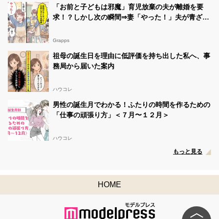
ナリストになる為に リツイート数と投票数が必要で
「お前と子どもは邪魔」育児放棄の夫が離婚を要
す???? プロフィールの所のURLから1時間に1回投票でき
求！？しかし次の瞬間⇒妻「やった！」夫が青ざめ
ます????‍♀️
#中一ミスコン
#くれあ
#拡散希望…
https://t.co/Fd970QiyzE
たワケ
Grapps
紅杏(くれあ)
@ku_kuchanyo
07/11 18:48:59
祖母の誕生日を理由に低評価を持ち出した私へ、事
RT
@ku_kuchanyo
: 中一ミスコンのSNS審査がスタート
しました????✨ このツイートのRT数が多いとファイナ
務局から届いた案内
ル審査に進めます！ このツイートをリツイートしてくだ
さい???? 期間は7月18日(日)までです✨
#中一ミスコン
#中一ミスコン2021
#JCミスコン
#拡…
ハウコレ
男性の誕生月でわかる！ふたりの時間を作るための
紅杏(くれあ)
@ku_kuchanyo
07/11 18:36:43
「仕事の頑張り方」＜７月〜１２月＞
RT
@ku_kuchanyo
: 中一ミスコンのSNS審査がスタート
しました????✨ このツイートのRT数が多いとファイナ
ル審査に進めます！ このツイートをリツイートしてくだ
ハウコレ
さい???? 期間は7月18日(日)までです✨
#中一ミスコン
#中一ミスコン2021
#JCミスコン
#拡…
もっと見る
紅杏(くれあ)
@ku_kuchanyo
07/11 07:32:00
くれあさんに投票！
#中一ミスコン
HOME
https://t.co/U6By1Tc0LF
12
紅杏(くれあ)
@ku_kuchanyo
07/09 20:07:05
くれあさんに投票！
#中一ミスコン