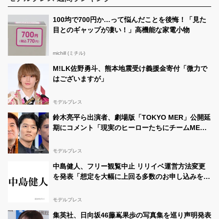
https://t.co/L2QJpI8f4h
100均で700円か…って悩んだことを後悔！「見た
紅杏(くれあ)
@ku_kuchanyo
07/17 09:17:01
目とのギャップが凄い！」高機能な家電小物
今マイスタは2位です✨ 明日までチアチア、コメントギ
フトよろしくお願いします????????
michill (ミチル)
紅杏(くれあ)
@ku_kuchanyo
07/16 22:53:39
M!LK佐野勇斗、熊本地震受け義援金寄付「微力で
今日も楽しい配信になりました????事故もあったけど美
味しかったし良かったです???? 明日は夏季総体で試合の
はございますが」
結果で終わる時間が決まるので配信時間がわかり次第告
知します????
#中一ミスコン #中1ミスコン #くれ
あ #JCミスコン…
https://t.co/fczCZBymjW
モデルプレス
鈴木亮平ら出演者、劇場版「TOKYO MER」公開延
紅杏(くれあ)
@ku_kuchanyo
07/16 05:46:57
期にコメント「現実のヒーローたちにチームMER
こんばんは???? 明日のLINEライブ配信時間です⏰ よろ
から最大の敬意とエールを」
しくお願いします????
#中一ミスコン #中1ミスコン
#くれあ #JCミスコン2021
#決勝
#固定ツイートRT
#応
モデルプレス
援お願いします #滋賀県
https://t.co/csfyIlIVxs
中島健人、フリー観覧中止 リリイベ運営方法変更
紅杏(くれあ)
@ku_kuchanyo
07/15 20:28:32
を発表「想定を大幅に上回る多数のお申し込みをい
こんばんは！今日は夜の配信できませんが、Twitter投
ただきました」
票！リツイート！モデルプレス投票！ページ閲覧！マイ
スタのチアチアよろしくお願いします????????????
#中
モデルプレス
1ミスコン #中一ミスコン
#JCミスコン
#くれあ
#LINELIVE…
集英社、日向坂46藤嶌果歩の写真集を巡り声明発表
https://t.co/UQctBfm55O