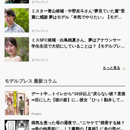
モデルプレス
ミスター青山候補・中野友斗さん“夢見ていた賞”受
賞に感謝 夢はモデル「本気でやりたい」【モデル
プレスインタビュー】
モデルプレス
ミスSFC候補・白鳥桃夏さん、夢はアナウンサー
学生生活で大切にしていることは？【モデルプレス
インタビュー】
モデルプレス
もっと見る
モデルプレス 最新コラム
デート中…トイレから“10分以上”戻らない彼？直後
⇒目にした【彼の姿】に…彼女「ひっ！勘弁して
よ！」
Grapps
病気を患った母の通夜で…“ニヤケて”焼香する妹？
⇒母の他界前に…！？事態の【真相】に血の気が引