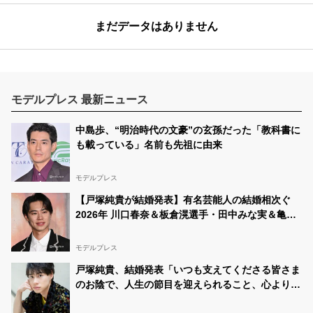
まだデータはありません
モデルプレス 最新ニュース
中島歩、“明治時代の文豪”の玄孫だった「教科書に
も載っている」名前も先祖に由来
モデルプレス
【戸塚純貴が結婚発表】有名芸能人の結婚相次ぐ
2026年 川口春奈＆板倉滉選手・田中みな実＆亀梨
和也・新木優子＆中島裕翔ほか
モデルプレス
戸塚純貴、結婚発表「いつも支えてくださる皆さま
のお陰で、人生の節目を迎えられること、心より感
謝しております」【全文】