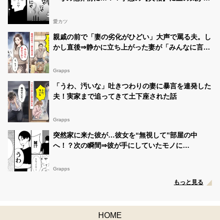
いた話
愛カツ
親戚の前で「妻の劣化がひどい」大声で罵る夫。し
かし直後⇒静かに立ち上がった妻が「みんなに言お
うか？」夫「え、ちょ…！」
Grapps
「うわ、汚いな」吐きつわりの妻に暴言を連発した
夫！実家まで追ってきて土下座された話
Grapps
突然家に来た彼が…彼女を“無視して”部屋の中
へ！？次の瞬間⇒彼が手にしていたモノに
「は…？」
Grapps
もっと見る
HOME