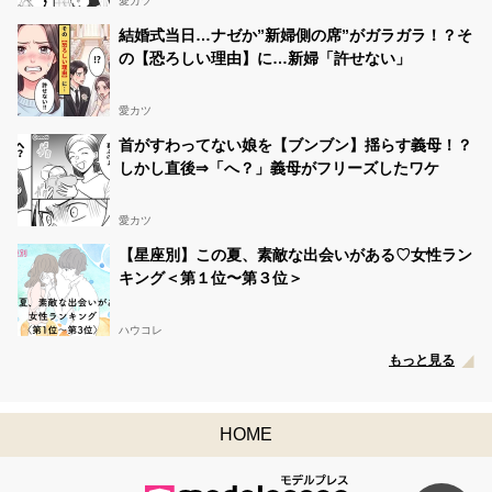
愛カツ
大河内 良羽(りょうは)
08/10 03:15:35
結婚式当日…ナゼか”新婦側の席”がガラガラ！？そ
@ryoha1230
の【恐ろしい理由】に…新婦「許せない」
RT
@ren_tsuchiya06
: 【ご報告】この度、男子高生ミス
ターコン2024 Best500に選出されました 高校三年生、土
屋蓮です こちらの投稿がリポスト審査の対象ポストとな
愛カツ
っており、リポストが多いとセミファイナリストへ進出
できます このポストをリポストしてくださ…
首がすわってない娘を【ブンブン】揺らす義母！？
しかし直後⇒「へ？」義母がフリーズしたワケ
大河内 良羽(りょうは)
08/10 03:15:29
@ryoha1230
RT
@akaridayo07
: 今日の18時〜18日の22時まで 第3審
愛カツ
査始まります！ モデルプレスのX投票 このツイートのリ
【星座別】この夏、素敵な出会いがある♡女性ラン
ポストお願いします‼️
#女子高生ミスコン
https://t.co/Ntlal2bC5g
キング＜第１位〜第３位＞
大河内 良羽(りょうは)
08/10 03:15:23
@ryoha1230
ハウコレ
RT
@A2yu14
: なんと！！
#女子高生ミスコン
ベスト500
もっと見る
に 選ばれました🌟 そして今日から3次審査が始まります
.. ！ このポストのRT数が多いと ベスト100 に選ばれ、
セミファイナリストになれます😭♡ なので、 ｢ この投
稿をリポストしてください！…
HOME
大河内 良羽(りょうは)
08/10 03:15:15
@ryoha1230