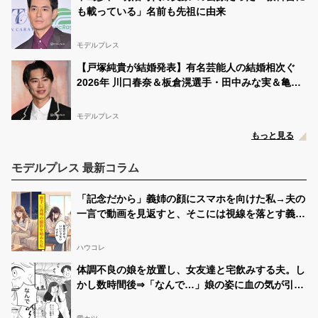
てください💗 ※期間は8月18日22時までで…
も載っている」名前も先祖に由来
大河内 良羽(りょうは)
08/10 14:05:00
@ryoha1230
モデルプレス
RT
@_noa_08_
: 女子高生ミスコン ベスト500に選ばれま
【戸塚純貴が結婚発表】有名芸能人の結婚相次ぐ
した🥺💗 そして本日から3次SNS審査がスタートしまし
2026年 川口春奈＆板倉滉選手・田中みな実＆亀梨
た！ このポストのリポスト数が多いとベスト100に選ば
れセミファイナル審査に進めます！ この投稿をリポスト
和也・新木優子＆中島裕翔ほか
してください🙏🏻 期間は8月18日22時までです…
モデルプレス
大河内 良羽(りょうは)
08/10 03:17:22
もっと見る
@ryoha1230
RT
@runaaa1223
: 女子高生ミスコン2024、ベスト500に
モデルプレス 最新コラム
選ばれました🎀 高校1年生のルナです💖 そして、第3次
審査がスタートしました！ このポストのリポスト回数が
多いとセミファイナル審査に進めます‼️ リポストをお願
「記念だから」義姉の顔にスマホを向けた私→夫の
いいたします😭💓 期間は8月18日22時…
一言で動画を見返すと、そこには視線を落とす義姉
が映っていた
大河内 良羽(りょうは)
08/10 03:16:02
@ryoha1230
ハウコレ
RT
@Non_06jk
: 女子高生ミスコン ベスト500に選ばれま
体調不良の娘を放置し、女友達と宅飲みする夫。し
した✨ 大分県 17歳 高校3年生 のん💖🌟 本日18:00〜3次
審査がスタートしました！！ このポストのリポスト数が
かし数時間後⇒「なんで…」娘の姿に血の気が引い
多くとれたらベスト100に選ばれ、セミファイナリスト
たワケ…
に進む事が出来ます。たくさんのリポスト待…