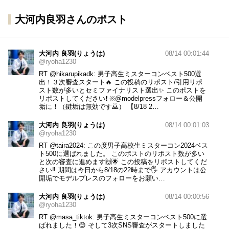
大河内良羽さんのポスト
大河内 良羽(りょうは)
08/14 00:01:44
@ryoha1230
RT
@hikarupikadk
: 男子高生ミスターコンベスト500選
出！３次審査スタート🔥 この投稿のリポスト/引用リポ
スト数が多いとセミファイナリスト選出✨ このポストを
リポストしてください❗ ※
@modelpressフォロー＆公開
垢に！（鍵垢は無効です🙇）
【8/18 2…
大河内 良羽(りょうは)
08/14 00:01:03
@ryoha1230
RT
@taira2024
: この度男子高校生ミスターコン2024ベス
ト500に選ばれました。 このポストのリポスト数が多い
と次の審査に進めます🙌🌟 この投稿をリポストしてくだ
さい‼︎ 期間は今日から8/18の22時まで🖐️ アカウントは公
開垢でモデルプレスのフォローをお願い…
大河内 良羽(りょうは)
08/14 00:00:56
@ryoha1230
RT
@masa_tiktok
: 男子高生ミスターコンベスト500に選
ばれました！😊 そして3次SNS審査がスタートしました