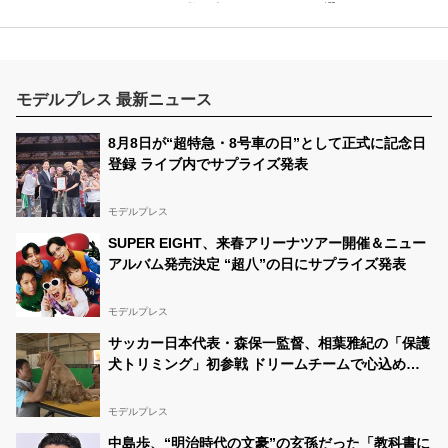
✨ このポストのRT数が多いとベスト100に選ばれ、セミ
ファイナル審査に進めます！🔥 この投稿をリポストして
ください！ 期間は8月18日22時までです！…
大河内 良羽(りょうは)
08/14 00:00:19
@ryoha1230
モデルプレス 最新ニュース
RT
@miki_miki_1225
: 女子高生ミスコン ベスト500に選
んで頂きました🙂‍↕️🤍みきです！ このポストのRT数が多
8月8日が“超特急・8号車の日”として正式に記念日
いとベスト100に選ばれ、セミファイナル審査に進めま
登録 ライブ内でサプライズ発表
す！ この投稿をリポストして下さい🎀
#jk
#fjk
#女子高
生ミスコン
https…
モデルプレス
大河内 良羽(りょうは)
08/10 14:05:52
@ryoha1230
SUPER EIGHT、来春アリーナツアー開催＆ニュー
RT
@akari190503
: 女子高生ミスコンベスト500に選ばれ
アルバム発売決定 “超八”の日にサプライズ発表
ました💌ྀི そして､3次SNS審査がスタートしました！ こ
のポストのリポスト数が多いとベスト100に選ばれ、 セ
ミファイナル審査に進めます！ ＂この＂投稿をリポスト
モデルプレス
してください🈁‼️ 期間は8月18日22…
サッカー日本代表・森保一監督、相葉雅紀の「保護
大河内 良羽(りょうは)
08/10 14:05:15
犬トリミング」初参戦 ドリームチームで心込めて
@ryoha1230
挑む【24時間テレビ49】
RT
@kanon321_
: 女子高生ミスコンベスト500に選ばれ
ました！💖 そして3次SNS審査がスタートしました❣️ こ
モデルプレス
のポストのリポスト数が多いとベスト100に選ばれ、セ
中島歩、“明治時代の文豪”の玄孫だった「教科書に
ミファイナル審査に進めます！ 💗この投稿をリポストし