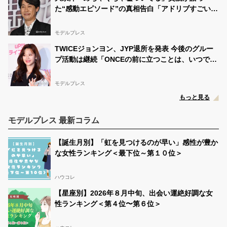
た“感動エピソード”の真相告白「アドリブすごい」
「きっと愛情だよね」の声
モデルプレス
TWICEジョンヨン、JYP退所を発表 今後のグルー
プ活動は継続「ONCEの前に立つことは、いつでも
一番大切なこと」直筆コメント公開
モデルプレス
もっと見る
モデルプレス 最新コラム
【誕生月別】「虹を見つけるのが早い」感性が豊か
な女性ランキング＜最下位～第１０位＞
ハウコレ
【星座別】2026年８月中旬、出会い運絶好調な女
性ランキング＜第４位〜第６位＞