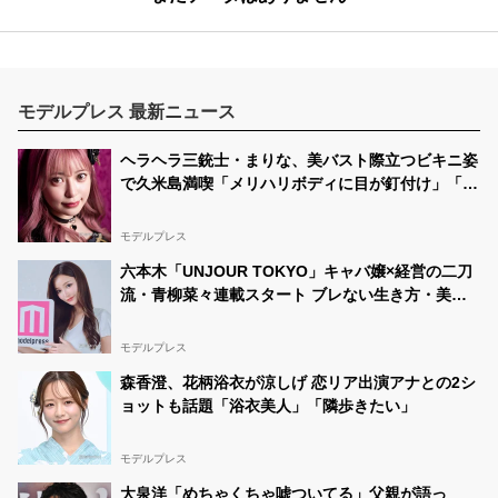
モデルプレス 最新ニュース
ヘラヘラ三銃士・まりな、美バスト際立つビキニ姿
で久米島満喫「メリハリボディに目が釘付け」「セ
クシーすぎる」と反響
モデルプレス
六本木「UNJOUR TOKYO」キャバ嬢×経営の二刀
流・青柳菜々連載スタート ブレない生き方・美の
秘訣・素顔に迫る
モデルプレス
森香澄、花柄浴衣が涼しげ 恋リア出演アナとの2シ
ョットも話題「浴衣美人」「隣歩きたい」
モデルプレス
大泉洋「めちゃくちゃ嘘ついてる」父親が語っ