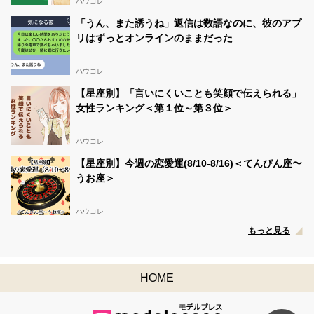
ハウコレ
「うん、また誘うね」返信は数語なのに、彼のアプ
リはずっとオンラインのままだった
ハウコレ
【星座別】「言いにくいことも笑顔で伝えられる」
女性ランキング＜第１位～第３位＞
ハウコレ
【星座別】今週の恋愛運(8/10-8/16)＜てんびん座〜
うお座＞
ハウコレ
もっと見る
HOME