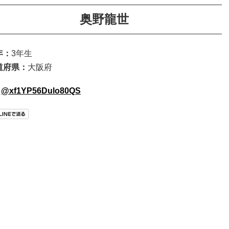
奥野龍世
年：
3年生
道府県：
大阪府
@xf1YP56Dulo80QS