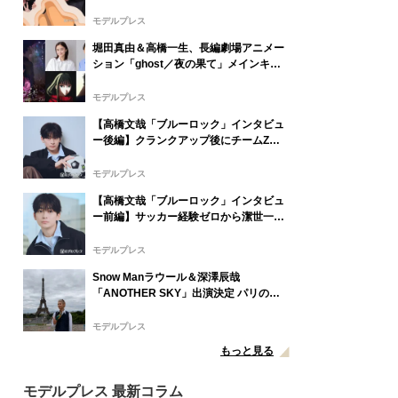
ツッコミ「一応ド真ん中を走ってるつも
り」【アリフォルニア】
モデルプレス
堀田真由＆高橋一生、長編劇場アニメー
ション「ghost／夜の果て」メインキャ
スト声優に決定「子どもの頃に抱いてい
た言葉にはできない沢山の感情を思い出
モデルプレス
しました」
【高橋文哉「ブルーロック」インタビュ
ー後編】クランクアップ後にチームZメ
ンバー11人で食事へ「お礼がしたくて」
キャスト陣の印象＆ムードメーカー明か
モデルプレス
す
【高橋文哉「ブルーロック」インタビュ
ー前編】サッカー経験ゼロから潔世一演
じる覚悟と自信 自分の中でたどり着いた
納得の表現「一番難しいポイントでした
モデルプレス
が」
Snow Manラウール＆深澤辰哉
「ANOTHER SKY」出演決定 パリの所
属事務所・祖父母と通った武蔵小山…そ
れぞれの思い出の地へ
モデルプレス
もっと見る
モデルプレス 最新コラム