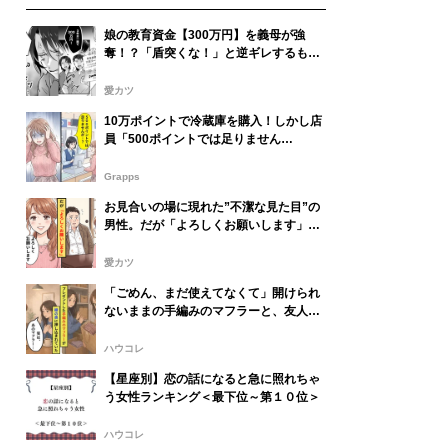
娘の教育資金【300万円】を義母が強
奪！？「盾突くな！」と逆ギレするも⇒
数日後、想定外の事態に顔面蒼白…
愛カツ
10万ポイントで冷蔵庫を購入！しかし店
員「500ポイントでは足りません
が…？」⇒事態の真相に、全身の血の気
が引いた話
Grapps
お見合いの場に現れた”不潔な見た目”の
男性。だが「よろしくお願いします」女
性が婚約を受け入れたワケ
愛カツ
「ごめん、まだ使えてなくて」開けられ
ないままの手編みのマフラーと、友人が
隠していたこと
ハウコレ
【星座別】恋の話になると急に照れちゃ
う女性ランキング＜最下位～第１０位＞
ハウコレ