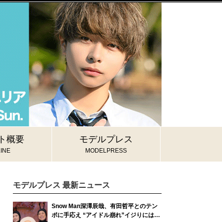
ト概要
モデルプレス
INE
MODELPRESS
モデルプレス 最新ニュース
Snow Man深澤辰哉、有田哲平とのテン
ポに手応え “アイドル崩れ”イジりには即