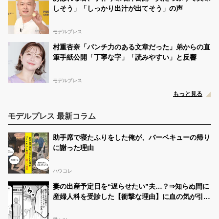
しそう」「しっかり出汁が出てそう」の声
モデルプレス
村重杏奈「パンチ力のある文章だった」弟からの直
筆手紙公開「丁寧な字」「読みやすい」と反響
モデルプレス
もっと見る
モデルプレス 最新コラム
助手席で寝たふりをした俺が、バーベキューの帰り
に謝った理由
ハウコレ
妻の出産予定日を“遅らせたい”夫…？⇒知らぬ間に
産婦人科を受診した【衝撃な理由】に血の気が引い
た話