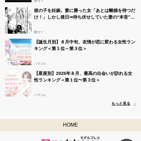
愛カツ
彼の子を妊娠。妻に勝った女「あとは離婚を待つだ
け！」しかし後日⇒待ち伏せしていた妻の“本音”に
「え…」
愛カツ
【誕生月別】８月中旬、友情が恋に変わる女性ラン
キング＜第１位～第３位＞
ハウコレ
【星座別】2026年８月、最高の出会いが訪れる女
性ランキング＜第１位〜第３位＞
ハウコレ
もっと見る
HOME