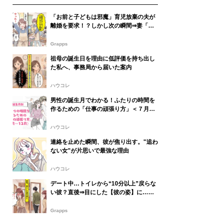
「お前と子どもは邪魔」育児放棄の夫が
離婚を要求！？しかし次の瞬間⇒妻「や
った！」夫が青ざめたワケ
Grapps
祖母の誕生日を理由に低評価を持ち出し
た私へ、事務局から届いた案内
ハウコレ
男性の誕生月でわかる！ふたりの時間を
作るための「仕事の頑張り方」＜７月〜
１２月＞
ハウコレ
連絡を止めた瞬間、彼が焦り出す。"追わ
ない女"が片思いで最強な理由
ハウコレ
デート中…トイレから“10分以上”戻らな
い彼？直後⇒目にした【彼の姿】に…彼
女「ひっ！勘弁してよ！」
Grapps