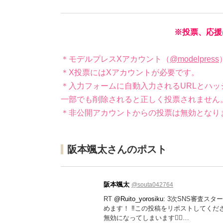
※投票、応援
＊モデルプレスXアカウント（
@modelpress
＊X投票にはXアカウントが必要です。
＊入力フォームに自動入力されるURLとハッ
一部でも削除されると正しく投票されません
＊非公開アカウントからの投票は無効となり
阪本颯太さんのポスト
阪本颯太
@souta042764
RT
@Ruito_yorosiku
: 3次SNS審査ス
めます！ ‼️この投稿をリポストしてくださ
無効になってしまいます🙇‍♀…