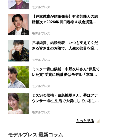
由来
モデルプレス
【戸塚純貴が結婚発表】有名芸能人の結
婚相次ぐ2026年 川口春奈＆板倉滉選
手・田中みな実＆亀梨和也・新木優子＆
中島裕翔ほか
モデルプレス
戸塚純貴、結婚発表「いつも支えてくだ
さる皆さまのお陰で、人生の節目を迎え
られること、心より感謝しております」
【全文】
モデルプレス
ミスター青山候補・中野友斗さん“夢見て
いた賞”受賞に感謝 夢はモデル「本気で
やりたい」【モデルプレスインタビュ
ー】
モデルプレス
ミスSFC候補・白鳥桃夏さん、夢はアナ
ウンサー 学生生活で大切にしていること
は？【モデルプレスインタビュー】
モデルプレス
もっと見る
モデルプレス 最新コラム