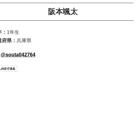
阪本颯太
年：
1年生
道府県：
兵庫県
@souta042764