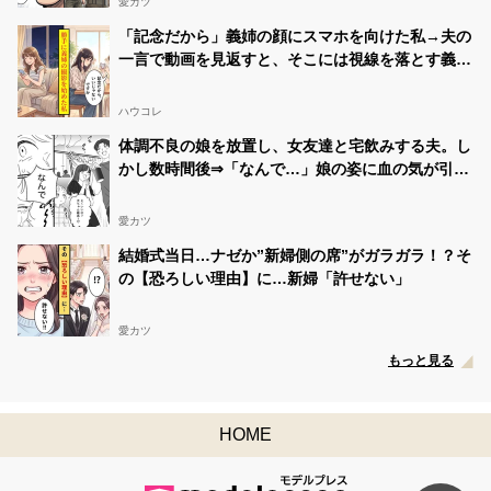
愛カツ
「記念だから」義姉の顔にスマホを向けた私→夫の
一言で動画を見返すと、そこには視線を落とす義姉
が映っていた
ハウコレ
体調不良の娘を放置し、女友達と宅飲みする夫。し
かし数時間後⇒「なんで…」娘の姿に血の気が引い
たワケ…
愛カツ
結婚式当日…ナゼか”新婦側の席”がガラガラ！？そ
の【恐ろしい理由】に…新婦「許せない」
愛カツ
もっと見る
HOME