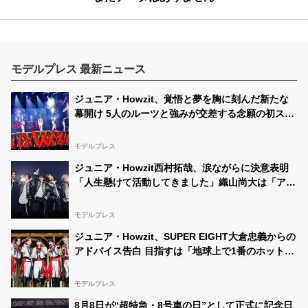
モデルプレス 最新ニュース
ジュニア・Howzit、覚悟と夢を胸に刻んだ新たな
幕開け 5人のルーツと強みが交差する念願の初ステ
ージ【ライブレポ／Howzit 1st LIVE 2026 NICE
TO ME YOU】
モデルプレス
ジュニア・Howzit西村拓哉、涙ながらに決意表明
「人生懸けて活動してきました」織山尚大は「アイ
ドルをやっていて良かった」【挨拶ほぼ全文／
Howzit 1st LIVE 2026 NICE TO ME YOU】
モデルプレス
ジュニア・Howzit、SUPER EIGHT大倉忠義からの
アドバイス告白 目指すは「地球上で1番のホットス
ポット」【囲みほぼ全文／Howzit 1st LIVE 2026
NICE TO ME YOU】
モデルプレス
8月8日が“超特急・8号車の日”として正式に記念日