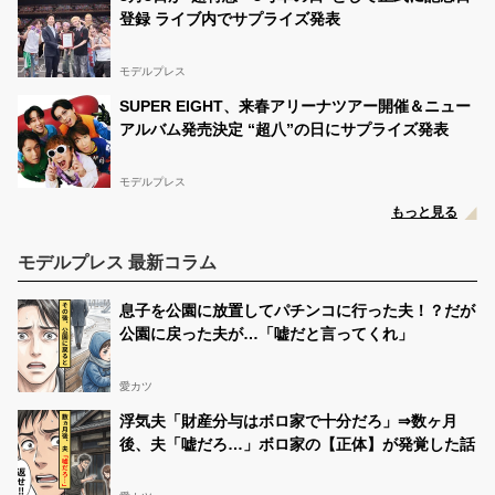
登録 ライブ内でサプライズ発表
モデルプレス
SUPER EIGHT、来春アリーナツアー開催＆ニュー
アルバム発売決定 “超八”の日にサプライズ発表
モデルプレス
もっと見る
モデルプレス 最新コラム
息子を公園に放置してパチンコに行った夫！？だが
公園に戻った夫が…「嘘だと言ってくれ」
愛カツ
浮気夫「財産分与はボロ家で十分だろ」⇒数ヶ月
後、夫「嘘だろ…」ボロ家の【正体】が発覚した話