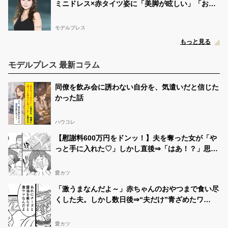
ミニドレス×赤タイツ姿に「美脚が眩しい」「おし
ゃれで可愛すぎ」と絶賛の声
モデルプレス
もっと見る
モデルプレス 最新コラム
同僚を飲み会に誘わない自分を、気遣いだと信じた
かった話
ハウコレ
【慰謝料600万円をドンッ！】夫を奪った女が「や
っと手に入れた♡」しかし直後⇒「はあ！？」思い
もよらない事態に！？
愛カツ
「激うまなんだよ～」赤ちゃんのおやつまで食い尽
くした夫。しかし数日後⇒“夫だけ”青ざめたワ
ケ！？
愛カツ