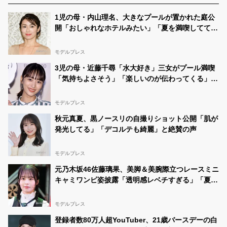
1児の母・内山理名、大きなプールが置かれた庭公
開「おしゃれなホテルみたい」「夏を満喫してて素
敵」と反響
モデルプレス
3児の母・近藤千尋「水大好き」三女がプール満喫
「気持ちよさそう」「楽しいのが伝わってくる」の
声
モデルプレス
秋元真夏、黒ノースリの自撮りショット公開「肌が
発光してる」「デコルテも綺麗」と絶賛の声
モデルプレス
元乃木坂46佐藤璃果、美脚＆美腕際立つレースミニ
キャミワンピ姿披露「透明感レベチすぎる」「夏の
妖精」と反響
モデルプレス
登録者数80万人超YouTuber、21歳バースデーの白