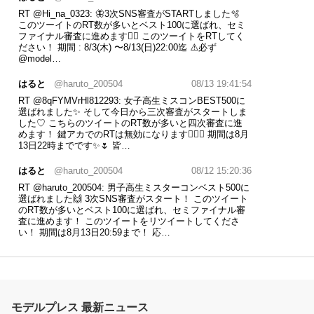
RT
@Hi_na_0323
: 🦋3次SNS審査がSTARTしました🫧
このツーイトのRT数が多いとベスト100に選ばれ、セミ
ファイナル審査に進めます❤️‍🔥 このツーイトをRTしてく
ださい！ 期間 : 8/3(木) 〜8/13(日)22:00迄 ⚠️必ず
@model…
はると
@haruto_200504
08/13 19:41:54
RT
@8qFYMVrHl812293
: 女子高生ミスコンBEST500に
選ばれました✨ そして今日から三次審査がスタートしま
した♡ こちらのツイートのRT数が多いと四次審査に進
めます！ 鍵アカでのRTは無効になります🙇🏻‍♀️ 期間は8月
13日22時までです✨🌷 皆…
はると
@haruto_200504
08/12 15:20:36
RT
@haruto_200504
: 男子高生ミスターコンベスト500に
選ばれました🙌 3次SNS審査がスタート！ このツイート
のRT数が多いとベスト100に選ばれ、セミファイナル審
査に進めます！ このツイートをリツイートしてくださ
い！ 期間は8月13日20:59まで！ 応…
はると
@haruto_200504
08/12 15:20:31
男子高生ミスターコンベスト500に選ばれました🙌 3次
SNS審査がスタート！ このツイートのRT数が多いとベ
スト100に選ばれ、セミファイナル審査に進めます！ こ
モデルプレス 最新ニュース
のツイートをリツイートしてください！ 期間は8月13日