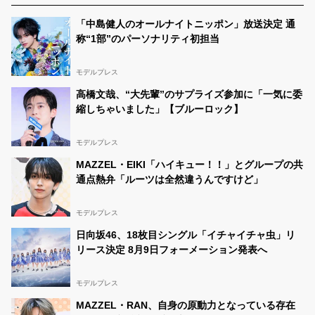
20:59まで！ 応援よろしくお願いします！
#男子高生ミ
スターコン
https://t.co/7TuOD2eAtm
「中島健人のオールナイトニッポン」放送決定 通
称“1部”のパーソナリティ初担当
陽斗
@haruto_200504
08/14 21:27:48
男子高生ミスターコン???? はじめまして！奈良県在住高
校2年生の冨安 陽斗(とみやす はると)です！ このツイー
モデルプレス
トをリツイートしてください！ グランプリ????が取れる
よう頑張るので皆様の力をどうかお貸しください！…
高橋文哉、“大先輩”のサプライズ参加に「一気に委
https://t.co/ZVxs94GhMu
縮しちゃいました」【ブルーロック】
モデルプレス
MAZZEL・EIKI「ハイキュー！！」とグループの共
通点熱弁「ルーツは全然違うんですけど」
モデルプレス
日向坂46、18枚目シングル「イチャイチャ虫」リ
リース決定 8月9日フォーメーション発表へ
モデルプレス
MAZZEL・RAN、自身の原動力となっている存在