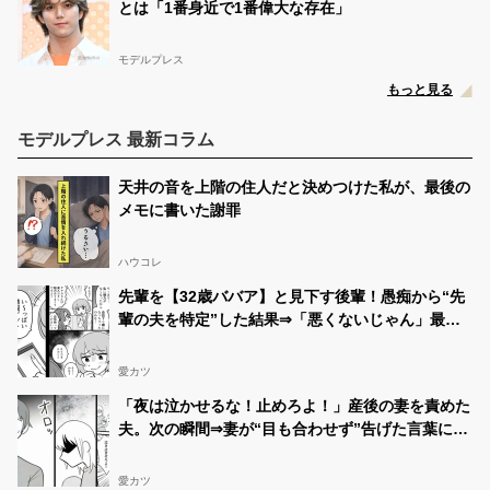
とは「1番身近で1番偉大な存在」
モデルプレス
もっと見る
モデルプレス 最新コラム
天井の音を上階の住人だと決めつけた私が、最後の
メモに書いた謝罪
ハウコレ
先輩を【32歳ババア】と見下す後輩！愚痴から“先
輩の夫を特定”した結果⇒「悪くないじゃん」最悪
の事態を招いた話
愛カツ
「夜は泣かせるな！止めろよ！」産後の妻を責めた
夫。次の瞬間⇒妻が“目も合わせず”告げた言葉に…
愕然！？
愛カツ