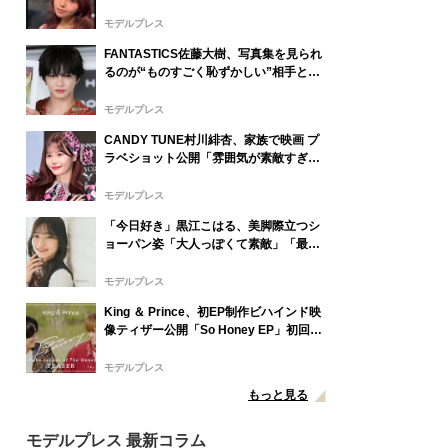
歳差”姪っ子との幼少期＆現在の2ショッ
ト公開「姉妹にしか見えない」「共演エ
モデルプレス
モい」の声
FANTASTICS佐藤大樹、写真集を見られ
るのが“ものすごく恥ずかしい”相手とは
「裸の僕を見てもらう機会が最近はな
い」【In Motion】
モデルプレス
CANDY TUNE村川緋杏、家族で映画 プ
ラベショット公開「雰囲気が素敵すぎ
る」「ほっこり」の声
モデルプレス
「今日好き」黒江こはる、美脚際立つシ
ョーパン姿「大人っぽくて素敵」「最強
ビジュ」と反響
モデルプレス
King ＆ Prince、初EP制作ビハインド映
像ティザー公開「So Honey EP」初回限
定盤B収録
モデルプレス
もっと見る
モデルプレス 最新コラム