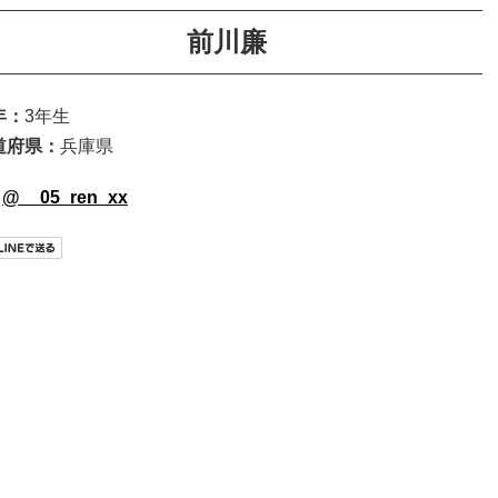
前川廉
年：
3年生
道府県：
兵庫県
@__05_ren_xx