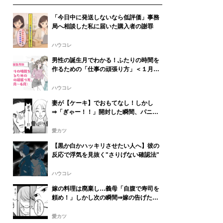
「今日中に発送しないなら低評価」事務
局へ相談した私に届いた購入者の謝罪
ハウコレ
男性の誕生月でわかる！ふたりの時間を
作るための「仕事の頑張り方」＜１月〜
６月＞
ハウコレ
妻が【ケーキ】でおもてなし！しかし
⇒「ぎゃー！！」開封した瞬間、パニッ
クに陥ったワケ
愛カツ
【黒か白かハッキリさせたい人へ】彼の
反応で浮気を見抜く"さりげない確認法"
ハウコレ
嫁の料理は廃棄し…義母「自腹で寿司を
頼め！」しかし次の瞬間⇒嫁の告げた言
葉に、義母は後ずさりし「え…あ…」
愛カツ