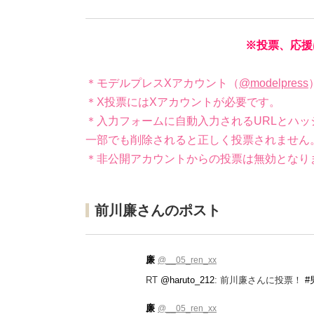
※投票、応援
＊モデルプレスXアカウント（
@modelpress
＊X投票にはXアカウントが必要です。
＊入力フォームに自動入力されるURLとハッ
一部でも削除されると正しく投票されません
＊非公開アカウントからの投票は無効となり
前川廉さんのポスト
廉
@__05_ren_xx
RT
@haruto_212
: 前川廉さんに投票！
#
廉
@__05_ren_xx