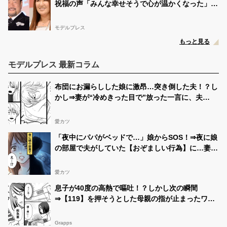
祝福の声「みんな幸せそうで心が温かくなった」
「愛が溢れてる」
モデルプレス
もっと見る
モデルプレス 最新コラム
布団にお漏らしした娘に激昂…突き倒した夫！？し
かし⇒妻が“冷めきった目で”放った一言に、夫
「は…？」
愛カツ
「夜中にパパがベッドで…」娘からSOS！⇒夜に娘
の部屋で夫がしていた【おぞましい行為】に…妻
「えっ」
愛カツ
息子が40度の高熱で嘔吐！？しかし次の瞬間
⇒【119】を押そうとした母親の指が止まったワ
ケ…
Grapps