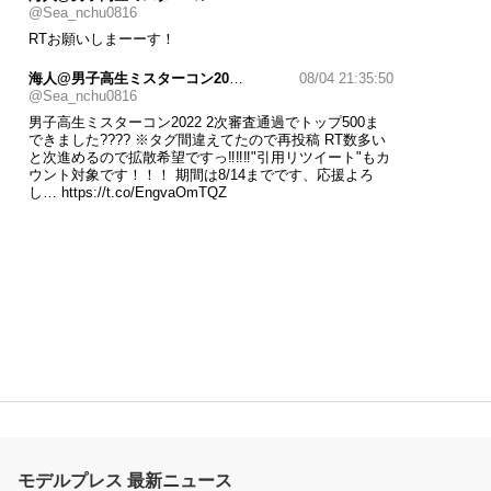
@Sea_nchu0816
RTお願いしまーーす！
海人@男子高生ミスターコン2022
08/04 21:35:50
@Sea_nchu0816
男子高生ミスターコン2022 2次審査通過でトップ500ま
できました???? ※タグ間違えてたので再投稿 RT数多い
と次進めるので拡散希望ですっ‼️‼️‼"引用リツイート"もカ
ウント対象です！！！ 期間は8/14までです、応援よろ
し…
https://t.co/EngvaOmTQZ
モデルプレス 最新ニュース