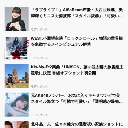
「ラブライブ！」AiScReam声優・大西亜玖璃、美
脚輝くミニスカ姿披露「スタイル抜群」「可愛いが
渋滞」の声
モデルプレス
WEST.小瀧望主演「ロックンロール」物語の世界観
を象徴するメインビジュアル解禁
モデルプレス
Kis-My-Ft2楽曲「UNISON」藤ヶ谷太輔の旅番組主
題歌に決定 番組オフショット初公開
モデルプレス
元AKB48メンバー、お気に入りキャミワンピで美
スタイル際立つ「可憐で可愛い」「透明感が爆発し
てる」の声
モデルプレス
北斗晶、夫・佐々木健介の還暦祝い家族ショットに